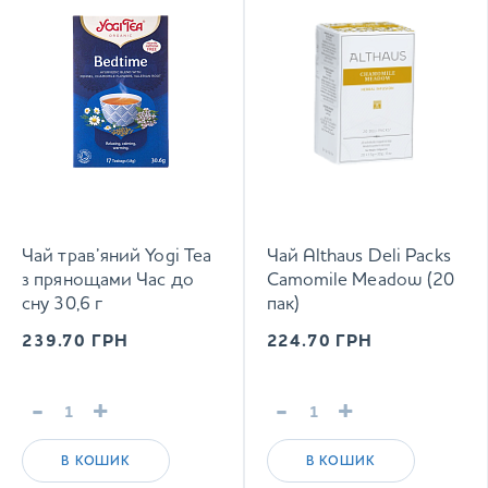
Чай трав’яний Yogi Tea
Чай Althaus Deli Packs
з прянощами Час до
Camomile Meadow (20
сну 30,6 г
пак)
239.70
ГРН
224.70
ГРН
-
+
-
+
В КОШИК
В КОШИК