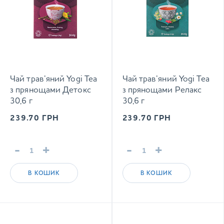
Чай трав’яний Yogi Tea
Чай трав’яний Yogi Tea
з прянощами Детокс
з прянощами Релакс
30,6 г
30,6 г
239.70
ГРН
239.70
ГРН
-
+
-
+
В КОШИК
В КОШИК