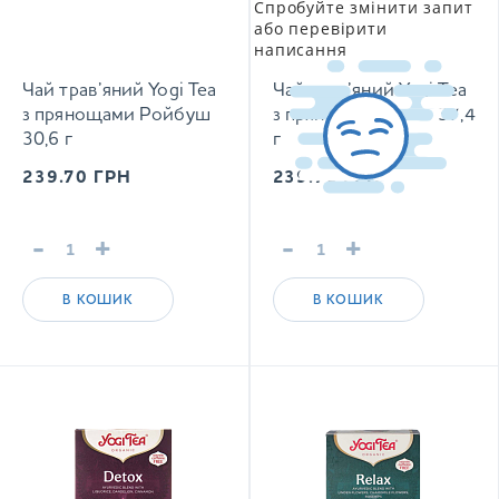
Спробуйте змінити запит
або перевірити
написання
Чай трав’яний Yogi Tea
Чай трав’яний Yogi Tea
з прянощами Ройбуш
з прянощами Чоко 37,4
30,6 г
г
239.70
ГРН
239.70
ГРН
-
+
-
+
В КОШИК
В КОШИК