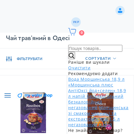
УКР
0
Чай трав'яний в Одесі
СОРТУВАТИ
ФІЛЬТРУВАТИ
Раніше ви шукали
Очистити
Рекомендуємо додати
Вода Моршинська 18,9 л
«Моршинська плюс
АнтіОксі йод+селен» 18,9
л напій безалкогольний
безкалорійний
негазований
Моршинська
зі смаком чорниці та
екстрактом м'яти 1,5 л
негазований напій
Не знайшли цей товар?