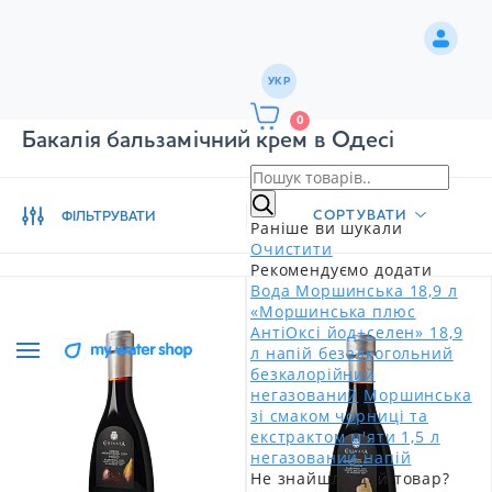
УКР
0
Бакалія бальзамічний крем в Одесі
СОРТУВАТИ
ФІЛЬТРУВАТИ
Раніше ви шукали
Очистити
Рекомендуємо додати
Вода Моршинська 18,9 л
«Моршинська плюс
АнтіОксі йод+селен» 18,9
л напій безалкогольний
безкалорійний
негазований
Моршинська
зі смаком чорниці та
екстрактом м'яти 1,5 л
негазований напій
Не знайшли цей товар?