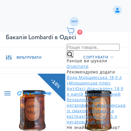
УКР
0
Бакалія Lombardi в Одесі
СОРТУВАТИ
ФІЛЬТРУВАТИ
Раніше ви шукали
Очистити
Рекомендуємо додати
Вода Моршинська 18,9 л
-10%
«Моршинська плюс
АнтіОксі йод+селен» 18,9
л напій безалкогольний
безкалорійний
негазований
Моршинська
зі смаком чорниці та
екстрактом м'яти 1,5 л
негазований напій
Не знайшли цей товар?