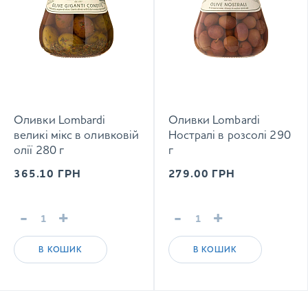
Оливки Lombardi
Оливки Lombardi
великі мікс в оливковій
Ностралі в розсолі 290
олії 280 г
г
365.10
ГРН
279.00
ГРН
-
+
-
+
В КОШИК
В КОШИК