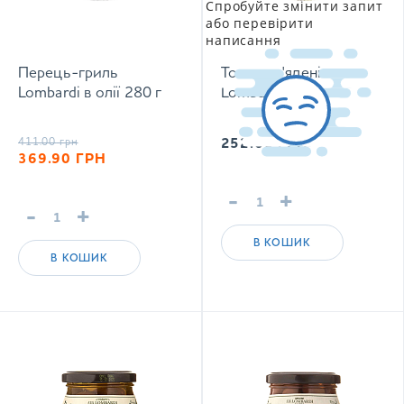
Спробуйте змінити запит
або перевірити
написання
Перець-гриль
Томати в'ялені
Lombardi в олії 280 г
Lombardi 280 г
411.00
грн
252.60
ГРН
369.90
ГРН
-
+
-
+
В КОШИК
В КОШИК