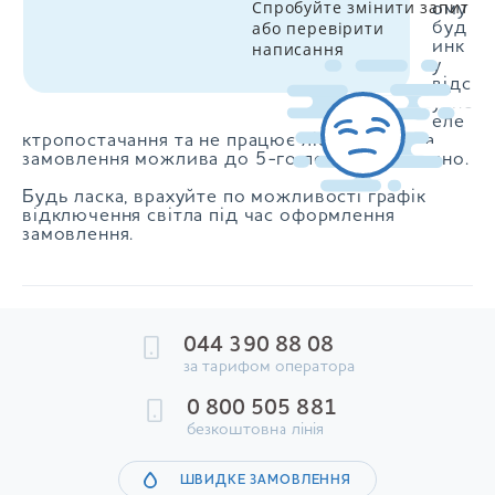
Спробуйте змінити запит
ому
або перевірити
буд
инк
написання
у
відс
утнє
еле
ктропостачання та не працює ліфт, доставка
замовлення можлива до 5-го поверху включно.
Будь ласка, врахуйте по можливості графік
відключення світла під час оформлення
замовлення.
044 390 88 08
за тарифом оператора
0 800 505 881
безкоштовна лінія
ШВИДКЕ ЗАМОВЛЕННЯ