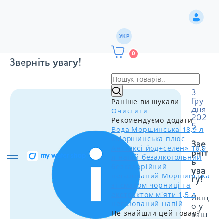
УКР
0
Зверніть увагу!
3
Раніше ви шукали
Гру
дня
Очистити
202
Рекомендуємо додати
5
Вода Моршинська 18,9 л
«Моршинська плюс
Зве
АнтіОксі йод+селен» 18,9
рніт
л напій безалкогольний
ь
безкалорійний
ува
негазований
Моршинська
гу!
зі смаком чорниці та
екстрактом м'яти 1,5 л
Якщ
негазований напій
о у
Не знайшли цей товар?
ваш