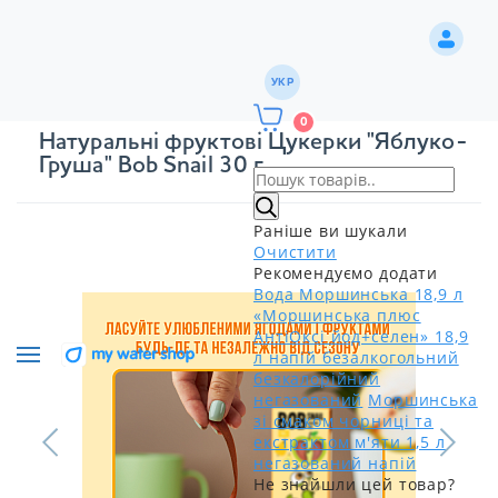
УКР
0
Натуральні фруктові Цукерки "Яблуко-
Груша" Bоb Snail 30 г
Раніше ви шукали
Очистити
Рекомендуємо додати
Вода Моршинська 18,9 л
«Моршинська плюс
АнтіОксі йод+селен» 18,9
л напій безалкогольний
безкалорійний
негазований
Моршинська
зі смаком чорниці та
екстрактом м'яти 1,5 л
негазований напій
Не знайшли цей товар?