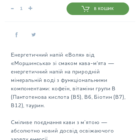
-
+
В КОШИК
Енергетичний напій «Воля» від
«Моршинська» зі смаком кава-м'ята —
енергетичний напій на природній
мінеральній воді з функціональними
компонентами: кофеїн, вітаміни групи В
(Пантотенова кислота (В5), В6, Біотин (В7),
В12), таурин.
Сміливе поєднання кави з м’ятою —
абсолютно новий досвід освіжаючого
заряду енергії.