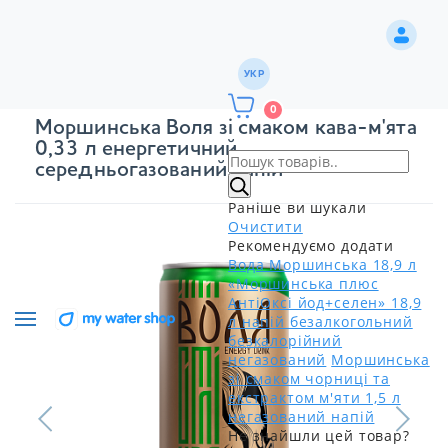
УКР
0
Моршинська Воля зі смаком кава-м'ята
0,33 л енергетичний
середньогазований напій
Раніше ви шукали
Очистити
Рекомендуємо додати
Вода Моршинська 18,9 л
«Моршинська плюс
АнтіОксі йод+селен» 18,9
л напій безалкогольний
безкалорійний
негазований
Моршинська
зі смаком чорниці та
екстрактом м'яти 1,5 л
негазований напій
Не знайшли цей товар?