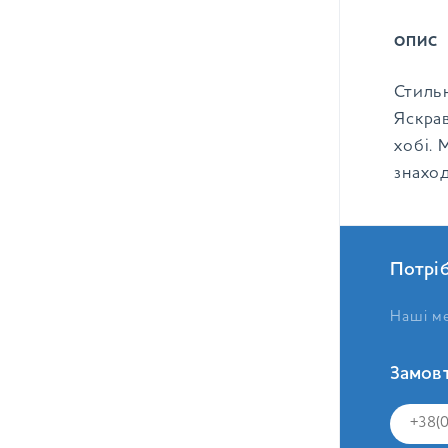
ОПИС
Стильн
Яскрав
хобі. 
знахо
Потрі
Наші ме
Замовт