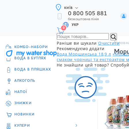
КИЇВ
0 800 505 881
безкоштовна лінія
УКР
0
Раніше ви шукали
Очистити
Головн
КОМБО-НАБОРИ
Рекомендуємо додати
Морш
Вода Моршинська 18,9 л
«Морши
смаком чорниці та екстрактом м
ВОДА В БУТЛЯХ
Не знайшли цей товар? Спробуй
ВОДА В ПЛЯШКАХ
АЛКОГОЛЬ
НАПОЇ
ЗНИЖКИ
НОВИНКИ
КУЛЕРИ