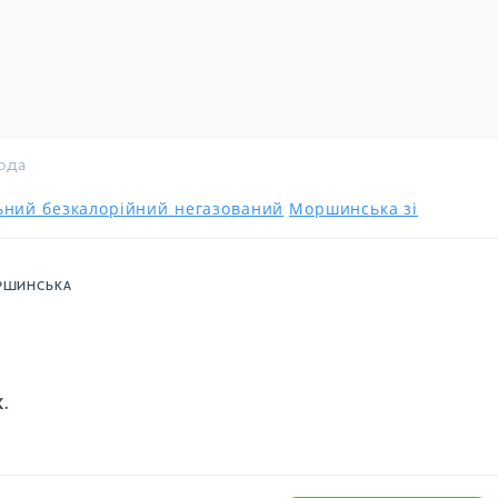
вода
льний безкалорійний негазований
Моршинська зі
РШИНСЬКА
К.