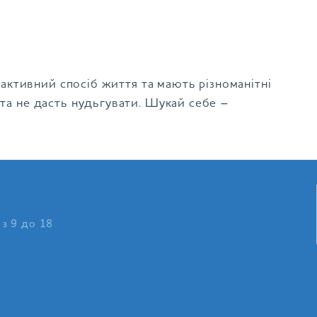
ь активний спосіб життя та мають різноманітні
 та не дасть нудьгувати. Шукай себе –
 з 9 до 18