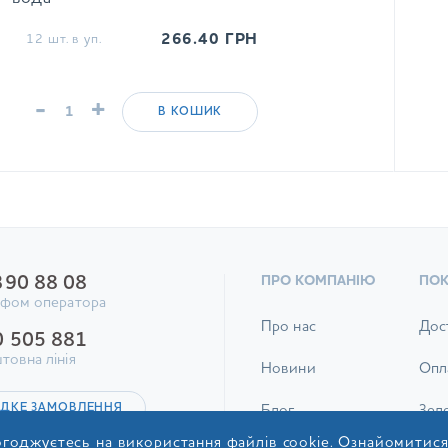
266.40
ГРН
12 шт. в уп.
-
+
В КОШИК
390 88 08
ПРО КОМПАНІЮ
ПО
ифом оператора
Про нас
Дос
0 505 881
товна лінія
Новини
Опл
ДКЕ ЗАМОВЛЕННЯ
Блог
Зел
годжуєтесь на використання файлів cookie. Ознайомитис