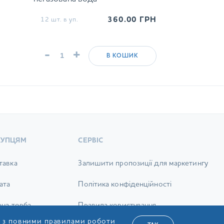
360.00
ГРН
12 шт. в уп.
-
+
В КОШИК
КУПЦЯМ
СЕРВІС
тавка
Залишити пропозиції для маркетингу
ата
Політика конфіденційності
ена торба
Правила користування
я з повними правилами роботи