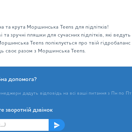
а та крута Моршинська Teens для підлітків!
і та зручні пляшки для сучасних підлітків, які ведут
Моршинська Teens попіклується про твій гідробаланс
дь своє разом з Моршинська Teens.
бна допомога?
неджери дадуть відповідь на всі ваші питання з Пн по Пт
е зворотній дзвінок