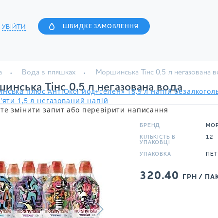
УВІЙТИ
ШВИДКЕ ЗАМОВЛЕННЯ
а
Вода в пляшках
Моршинська Тінс 0,5 л негазована 
инська Тінс 0,5 л негазована вода
нська плюс АнтіОксі йод+селен» 18,9 л напій безалкого
'яти 1,5 л негазований напій
те змінити запит або перевірити написання
БРЕНД
МО
КІЛЬКІСТЬ В
12
УПАКОВЦІ
УПАКОВКА
ПЕТ
320.40
ГРН / ПА