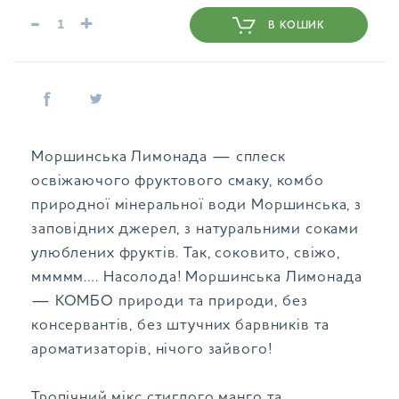
-
+
В КОШИК
Моршинська Лимонада — сплеск
освіжаючого фруктового смаку, комбо
природної мінеральної води Моршинська, з
заповідних джерел, з натуральними соками
улюблених фруктів. Так, соковито, свіжо,
ммммм…. Насолода! Моршинська Лимонада
— КОМБО природи та природи, без
консервантів, без штучних барвників та
ароматизаторів, нічого зайвого!
Тропічний мікс стиглого манго та