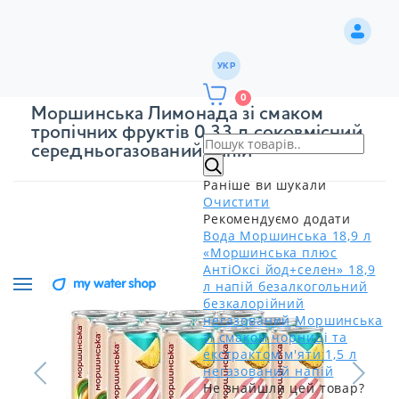
УКР
0
Моршинська Лимонада зі смаком
тропічних фруктів 0,33 л соковмісний
середньогазований напій
Раніше ви шукали
Очистити
Рекомендуємо додати
Вода Моршинська 18,9 л
«Моршинська плюс
АнтіОксі йод+селен» 18,9
л напій безалкогольний
безкалорійний
негазований
Моршинська
зі смаком чорниці та
екстрактом м'яти 1,5 л
негазований напій
Не знайшли цей товар?