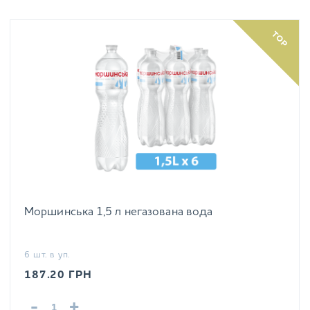
TOP
Моршинська 1,5 л негазована вода
6 шт. в уп.
187.20
ГРН
-
+