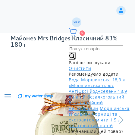
УКР
0
Майонез Mrs Bridges Класичний 83%
180 г
Раніше ви шукали
Очистити
Рекомендуємо додати
Вода Моршинська 18,9 л
«Моршинська плюс
АнтіОксі йод+селен» 18,9
л напій безалкогольний
безкалорійний
негазований
Моршинська
зі смаком чорниці та
екстрактом м'яти 1,5 л
негазований напій
Не знайшли цей товар?