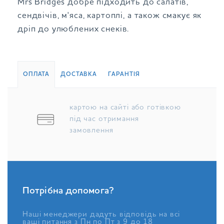
Mrs Bridges добре підходить до салатів,
сендвічів, м'яса, картоплі, а також смакує як
дріп до улюблених снеків.
ОПЛАТА
ДОСТАВКА
ГАРАНТІЯ
картою на сайті або готівкою
під час отримання
замовлення
Потрібна допомога?
Наші менеджери дадуть відповідь на всі
ваші питання з Пн по Пт з 9 до 18