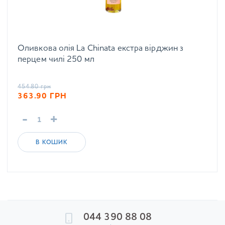
Оливкова олія La Chinata екстра вірджин з
перцем чилі 250 мл
454.80
грн
363.90
ГРН
-
+
В КОШИК
044 390 88 08