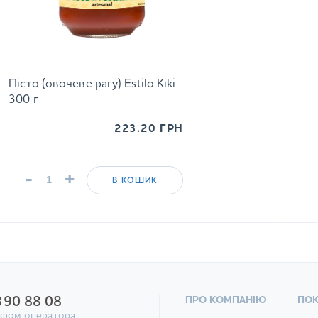
Пісто (овочеве рагу) Estilo Kiki
300 г
223.20
ГРН
-
+
В КОШИК
390 88 08
ПРО КОМПАНІЮ
ПО
ифом оператора