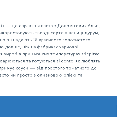
cetti — це справжня паста з Доломітових Альп,
 використовують тверді сорти пшениці дурум,
ичною і надають їй красивого золотистого
о довше, ніж на фабриках харчової
я виробів при низьких температурах зберігає
зварюються та готуються al dente, як люблять
утримує соуси — від простого томатного до
есто чи просто з оливковою олією та