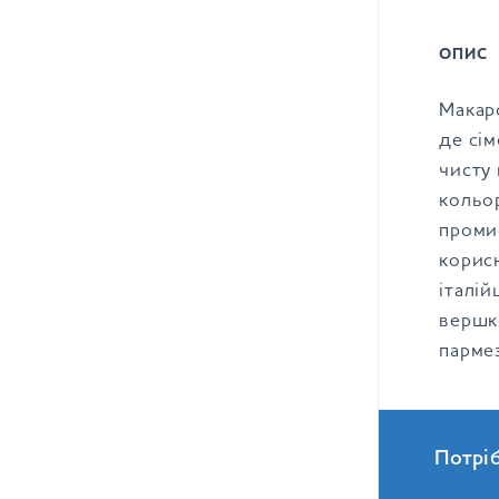
ОПИС
Макаро
де сім
чисту 
кольо
проми
корисн
італі
вершк
парме
Потрі