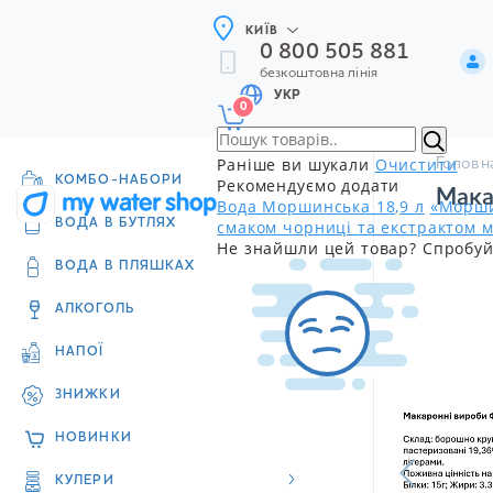
КИЇВ
0 800 505 881
безкоштовна лінія
УКР
0
Раніше ви шукали
Очистити
Головн
КОМБО-НАБОРИ
Рекомендуємо додати
Мака
Вода Моршинська 18,9 л
«Морши
смаком чорниці та екстрактом м
ВОДА В БУТЛЯХ
Не знайшли цей товар? Спробуй
ВОДА В ПЛЯШКАХ
АЛКОГОЛЬ
НАПОЇ
ЗНИЖКИ
НОВИНКИ
КУЛЕРИ