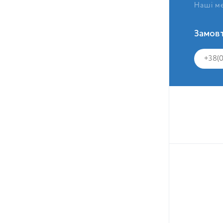
Наші ме
Замовт