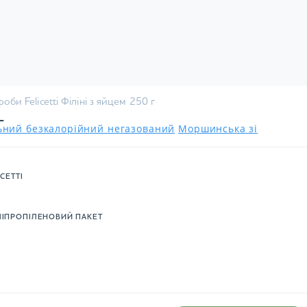
оби Felicetti Філіні з яйцем 250 г
г
льний безкалорійний негазований
Моршинська зі
ICETTI
ІПРОПІЛЕНОВИЙ ПАКЕТ