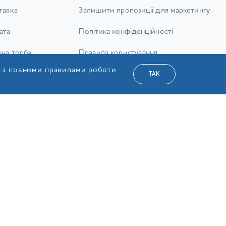
тавка
Залишити пропозиції для маркетингу
ата
Політика конфіденційності
ена торба
Правила користування
я з повними правилами роботи
ернення товару
Публічний договір поставки
ТАК
ння та відповіді
Згода на обробку персональних даних
Ліцензії
Карта сайту
а Сервіс»
УКР