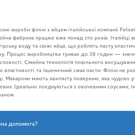
нні вироби філіні з яйцем італійської компанії Feli
ейна фабрика працює вже понад сто років. Італійці
гірську воду та свіжі яйця, що роблять пасту еласт
ру. Процес виробництва триває до 36 годин — значн
словості. Сімейна технологія повільного висушуванн
і властивості та пшеничний смак пасти. Філіні не ро
йці. Макарони мають хвилясту поверхню, яка чудово 
ових. Ідеально поєднуються з овочевими соусами, п
заном.
бна допомога?