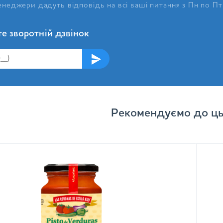
неджери дадуть відповідь на всі ваші питання з Пн по Пт
е зворотній дзвінок
Рекомендуємо до ць