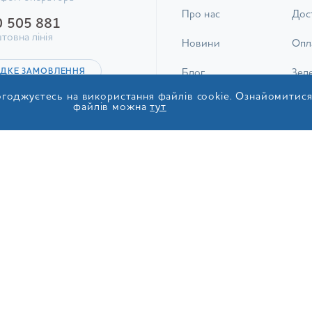
Про нас
Дос
0 505 881
товна лінія
Новини
Опл
ДКЕ ЗАМОВЛЕННЯ
Блог
Зел
годжуєтесь на використання файлів cookie. Ознайомитис
Вода
Пов
файлів можна
тут
И ВІДГУК
Франчайзинг
Пита
Контакти
© 2017-2026 ТОВ «ІДС Акв