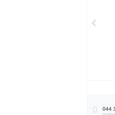
си Olasagasti за рецептом
тіарра (з часником) 190 г
396.30
ГРН
+
В КОШИК
044 
за тар