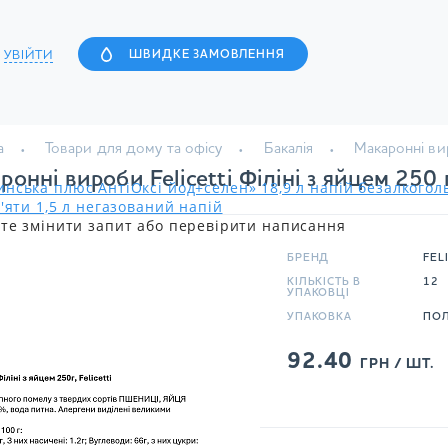
УВІЙТИ
ШВИДКЕ ЗАМОВЛЕННЯ
а
Товари для дому та офісу
Бакалія
Макаронні вир
ронні вироби Felicetti Філіні з яйцем 250 
нська плюс АнтіОксі йод+селен» 18,9 л напій безалкого
'яти 1,5 л негазований напій
те змінити запит або перевірити написання
БРЕНД
FEL
КІЛЬКІСТЬ В
12
УПАКОВЦІ
УПАКОВКА
ПОЛ
92.40
ГРН / ШТ.