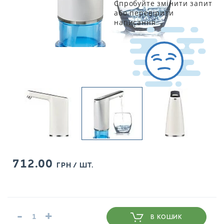
Спробуйте змінити запит
або перевірити
написання
712.00
ГРН / ШТ.
-
+
В КОШИК