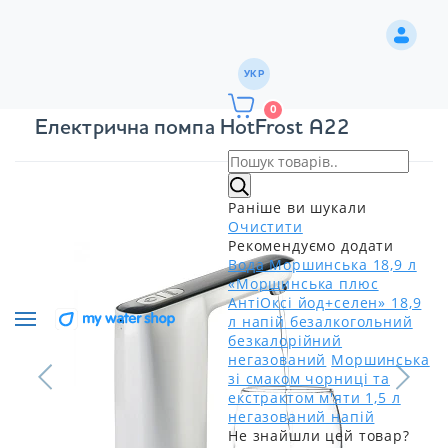
УКР
0
Електрична помпа HotFrost A22
Раніше ви шукали
Очистити
Рекомендуємо додати
Вода Моршинська 18,9 л
«Моршинська плюс
АнтіОксі йод+селен» 18,9
л напій безалкогольний
безкалорійний
негазований
Моршинська
зі смаком чорниці та
екстрактом м'яти 1,5 л
негазований напій
Не знайшли цей товар?