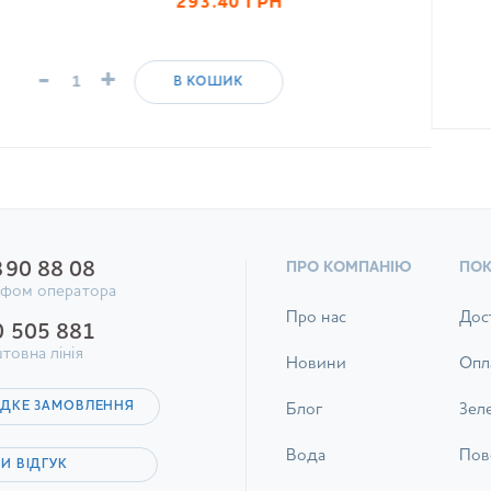
293.40
ГРН
-
+
В КОШИК
390 88 08
ПРО КОМПАНІЮ
ПО
ифом оператора
Про нас
Дос
0 505 881
товна лінія
Новини
Опл
ДКЕ ЗАМОВЛЕННЯ
Блог
Зел
Вода
Пов
И ВІДГУК