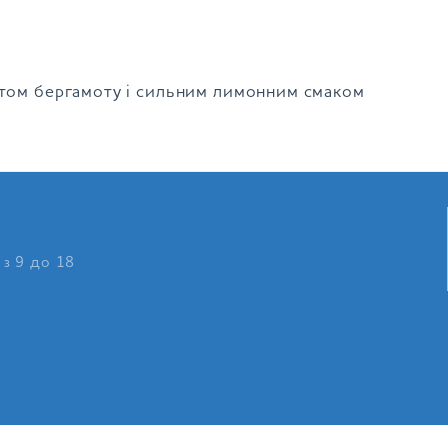
атом бергамоту і сильним лимонним смаком
 з 9 до 18