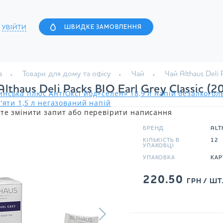
УВІЙТИ
ШВИДКЕ ЗАМОВЛЕННЯ
а
Товари для дому та офісу
Чай
Чай Althaus Deli 
Althaus Deli Packs BIO Earl Grey Classic (2
нська плюс АнтіОксі йод+селен» 18,9 л напій безалкого
'яти 1,5 л негазований напій
те змінити запит або перевірити написання
БРЕНД
ALT
КІЛЬКІСТЬ В
12
УПАКОВЦІ
УПАКОВКА
КАР
220.50
ГРН / ШТ