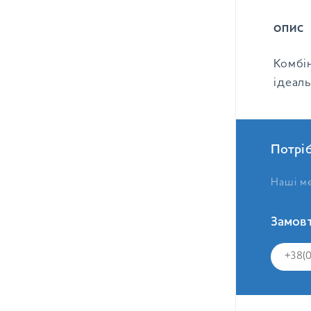
ОПИС
Комбі
ідеал
Потрі
Наші ме
Замовт