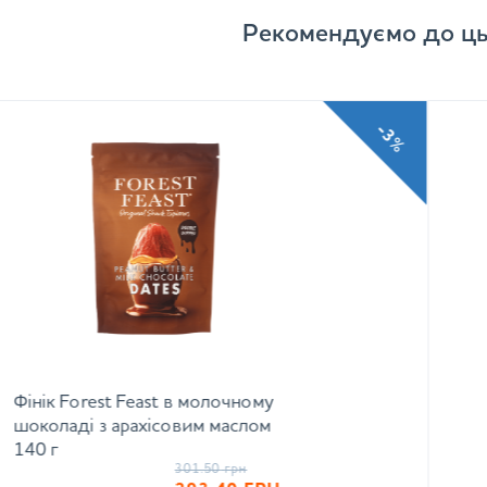
Рекомендуємо до ць
-3%
Фінік Forest Feast в молочному
шоколаді з арахісовим маслом
140 г
301.50
грн