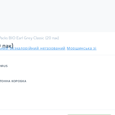
Packs BIO Earl Grey Classic (20 пак)
0 пак)
льний безкалорійний негазований
Моршинська зі
HAUS
ТОННА КОРОБКА
.