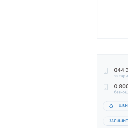
360.30
ГРН
+
В КОШИК
044 
за тар
0 80
безкош
ШВИ
ЗАЛИШИТ