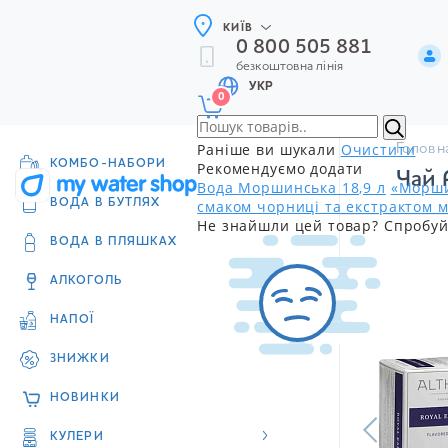
КИЇВ
0 800 505 881
безкоштовна лінія
УКР
0
Раніше ви шукали
Очистити
Головн
КОМБО-НАБОРИ
Рекомендуємо додати
Чай 
Вода Моршинська 18,9 л
«Морши
смаком чорниці та екстрактом м
ВОДА В БУТЛЯХ
Не знайшли цей товар? Спробуй
ВОДА В ПЛЯШКАХ
АЛКОГОЛЬ
НАПОЇ
ЗНИЖКИ
НОВИНКИ
КУЛЕРИ