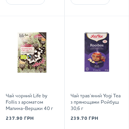
Чай чорний Life by
Чай трав’яний Yogi Tea
Follis з ароматом
з прянощами Ройбуш
Малина-Вершки 40 г
30,6 г
237.90
ГРН
239.70
ГРН