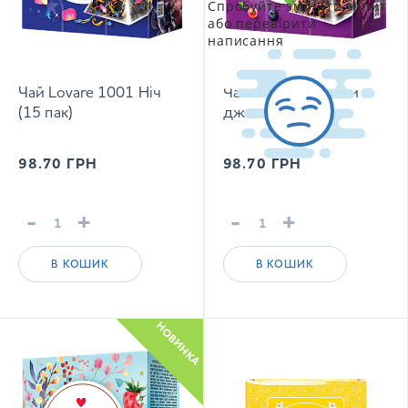
Спробуйте змінити запит
або перевірити
написання
Чай Lovare 1001 Ніч
Чай Lovare Ягідний
(15 пак)
джем (15 пак)
98.70
ГРН
98.70
ГРН
-
+
-
+
В КОШИК
В КОШИК
НОВИНКА