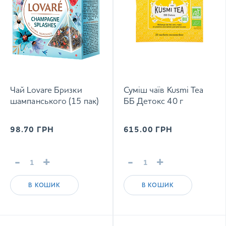
Чай Lovare Бризки
Суміш чаїв Kusmi Tea
шампанського (15 пак)
ББ Детокс 40 г
98.70
ГРН
615.00
ГРН
-
+
-
+
В КОШИК
В КОШИК