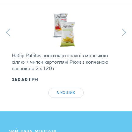
Набір Pafritas чипси картопляні з морською
сіллю + чипси картопляні Ріоха з копченою
паприкою 2 х 120 г
160.50
ГРН
В КОШИК
ЧАЙ, КАВА, МОЛОЧНІ