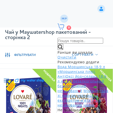
УКР
0
Чай у Maywatershop пакетований -
сторінка 2
Раніше ви шукали
СОРТУВАТИ
ФІЛЬТРУВАТИ
Очистити
Рекомендуємо додати
Вода Моршинська 18,9 л
«Моршинська плюс
НОВИНКА
НОВИНКА
АнтіОксі йод+селен» 18,9
л напій безалкогольний
безкалорійний
негазований
Моршинська
зі смаком чорниці та
екстрактом м'яти 1,5 л
негазований напій
Не знайшли цей товар?