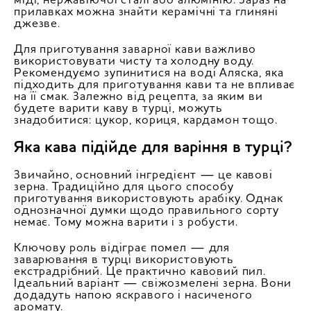
міді, нержавіючої сталі або алюмінію. Зараз на
прилавках можна знайти керамічні та глиняні
джезве.
Для приготування заварної кави важливо
використовувати чисту та холодну воду.
Рекомендуємо зупинитися на воді Аляска, яка
підходить для приготування кави та не впливає
на її смак. Залежно від рецепта, за яким ви
будете варити каву в турці, можуть
знадобитися: цукор, кориця, кардамон тощо.
Яка кава підійде для варіння в турці?
Звичайно, основний інгредієнт — це кавові
зерна. Традиційно для цього способу
приготування використовують арабіку. Однак
однозначної думки щодо правильного сорту
немає. Тому можна варити і з робусти.
Ключову роль відіграє помел — для
заварювання в турці використовують
екстрадрібний. Це практично кавовий пил.
Ідеальний варіант — свіжозмелені зерна. Вони
додадуть напою яскравого і насиченого
аромату.