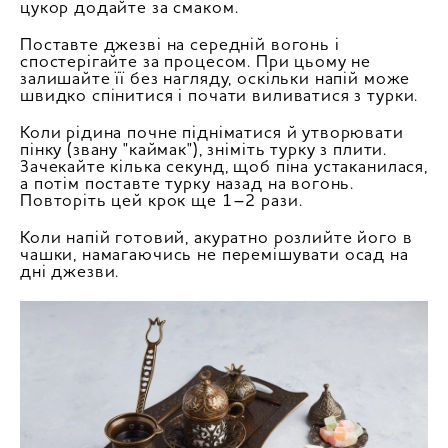
цукор додайте за смаком.
Поставте джезві на середній вогонь і
спостерігайте за процесом. При цьому не
залишайте її без нагляду, оскільки напій може
швидко спінитися і почати виливатися з турки.
Коли рідина почне підніматися й утворювати
пінку (звану "каймак"), зніміть турку з плити.
Зачекайте кілька секунд, щоб піна устаканилася,
а потім поставте турку назад на вогонь.
Повторіть цей крок ще 1–2 рази.
Коли напій готовий, акуратно розлийте його в
чашки, намагаючись не перемішувати осад на
дні джезви.