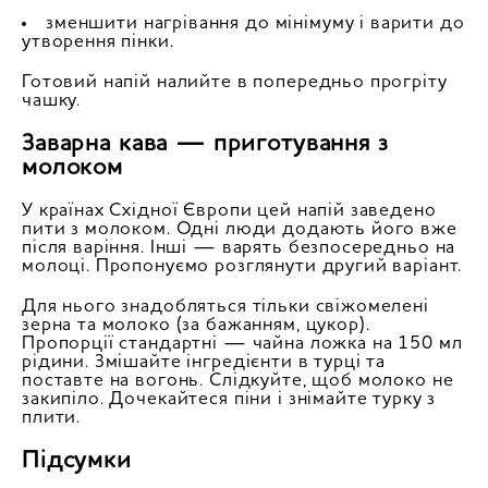
зменшити нагрівання до мінімуму і варити до
утворення пінки.
Готовий напій налийте в попередньо прогріту
чашку.
Заварна кава — приготування з
молоком
У країнах Східної Європи цей напій заведено
пити з молоком. Одні люди додають його вже
після варіння. Інші — варять безпосередньо на
молоці. Пропонуємо розглянути другий варіант.
Для нього знадобляться тільки свіжомелені
зерна та молоко (за бажанням, цукор).
Пропорції стандартні — чайна ложка на 150 мл
рідини. Змішайте інгредієнти в турці та
поставте на вогонь. Слідкуйте, щоб молоко не
закипіло. Дочекайтеся піни і знімайте турку з
плити.
Підсумки