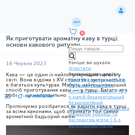
УКР
0
Як приготувати ароматну каву в турці:
основи кавового ритуалу
Раніше ви шукали
16 Червня 2023
Очистити
Рекомендуємо додати
Кава — це один із найпопулярніших напоїв у
Вода Моршинська 18,9 л
світі. Вона відома з XV століття і зустрічається
«Моршинська плюс
в багатьох культурах. Мабуть найпоширеніший
спосіб приготування кави — у турці. Багато хто
АнтіОксі йод+селен» 18,9
робить це неправильно.
л напій безалкогольний
безкалорійний
Пропонуємо розібратися як варити каву в турці
негазований
Моршинська
за всіма канонами, щоб отримати той самий
зі смаком чорниці та
ароматний бадьорий напій.
екстрактом м'яти 1,5 л
негазований напій
Не знайшли цей товар?