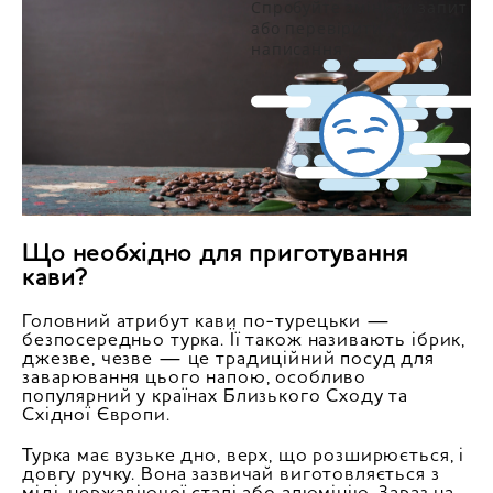
Спробуйте змінити запит
або перевірити
написання
Що необхідно для приготування
кави?
Головний атрибут кави по-турецьки —
безпосередньо турка. Її також називають ібрик,
джезве, чезве — це традиційний посуд для
заварювання цього напою, особливо
популярний у країнах Близького Сходу та
Східної Європи.
Турка має вузьке дно, верх, що розширюється, і
довгу ручку. Вона зазвичай виготовляється з