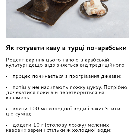
Як готувати каву в турці по-арабськи
Рецепт варіння цього напою в арабській
культурі дещо відрізняється від традиційного:
процес починається з прогрівання джезви;
потім у неї насипають ложку цукру. Потрібно
дочекатися поки він перетвориться на
карамель;
влити 100 мл холодної води і закип'ятити
цю суміш;
додати 10 г (столову ложку) мелених
кавових зерен і стільки ж холодної води;