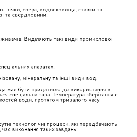
ь річки, озера, водосховища, ставки та
зі та свердловини.
оживачів. Виділяють такі види промислової
пеціальних апаратах.
нізовану, мінеральну та інші види вод.
ода має бути придатною до використання в
ся спеціальна тара. Температура зберігання є
костей води, протягом тривалого часу.
сутні технологічні процеси, які передбачають
 час виконання таких завдань: