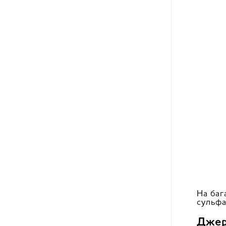
На баг
сульфат
Джер