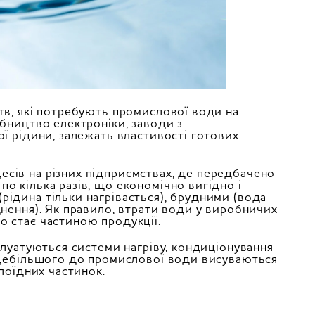
тв, які потребують промислової води на
обництво електроніки, заводи з
ої рідини, залежать властивості готових
сів на різних підприємствах, де передбачено
о кілька разів, що економічно вигідно і
ідина тільки нагрівається), брудними (вода
днення). Як правило, втрати води у виробничих
о стає частиною продукції.
плуатуються системи нагріву, кондиціонування
 Здебільшого до промислової води висуваються
олоїдних частинок.