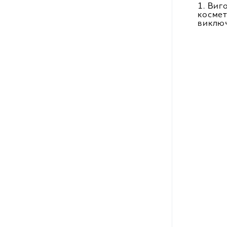
1. Виг
космет
виключ