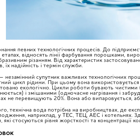
онання певних технологічних процесів. До підприємс
 етапах, відносять лінії фарбування порошками, вир
бразивним різанням. Від характеристик застосовуван
в, їх надійність і термін служби.
 незамінний супутник важливих технологічних проце
ний цикл рідини. При цьому вона використовується п
товано екологічно. Цикли роботи бувають чистими (р
нюється) і змішаними (одночасне нагрівання і забру
ах не перевищують 20%. Вона або випаровується, аб
ого, технічна вода потрібна на виробництвах, де екс
лодження, наприклад, у ТЕС, ТЕЦ, АЕС і котельнях.
, які стосуються рівня жорсткості та концентрації к
овок