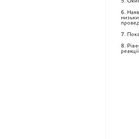
5. Оки
6. Ная
низьки
провед
7. Пок
8. Рів
реакці