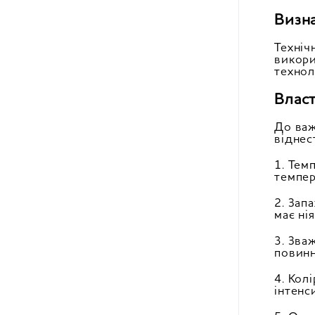
Визна
Техніч
викори
технол
Власт
До важ
віднес
1. Тем
темпер
2. Зап
має ні
3. Зва
повинн
4. Кол
інтенс