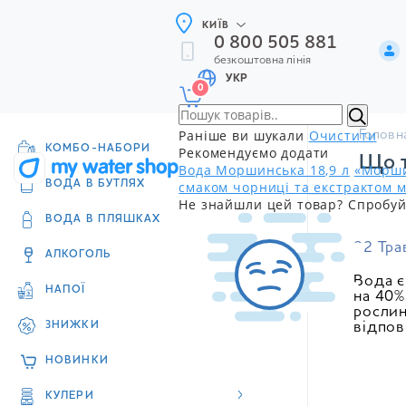
КИЇВ
0 800 505 881
безкоштовна лінія
УКР
0
Раніше ви шукали
Очистити
Головн
КОМБО-НАБОРИ
Рекомендуємо додати
Що т
Вода Моршинська 18,9 л
«Морши
смаком чорниці та екстрактом м
ВОДА В БУТЛЯХ
Не знайшли цей товар? Спробуй
ВОДА В ПЛЯШКАХ
22 Тра
АЛКОГОЛЬ
Вода є
НАПОЇ
на 40%
рослин
ЗНИЖКИ
відпов
НОВИНКИ
КУЛЕРИ