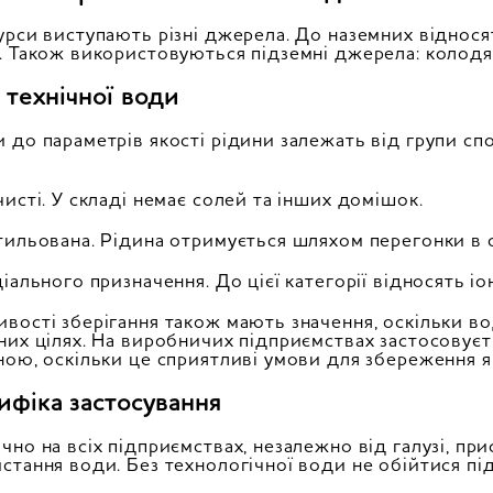
урси виступають різні джерела. До наземних відносят
. Також використовуються підземні джерела: колодя
 технічної води
 до параметрів якості рідини залежать від групи сп
чисті. У складі немає солей та інших домішок.
тильована. Рідина отримується шляхом перегонки в с
ціального призначення. До цієї категорії відносять іо
вості зберігання також мають значення, оскільки в
них цілях. На виробничих підприємствах застосовуєть
ною, оскільки це сприятливі умови для збереження я
ифіка застосування
чно на всіх підприємствах, незалежно від галузі, при
стання води. Без технологічної води не обійтися під