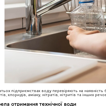
атьох підприємствах воду перевіряють на наявність б
ів, хлоридів, аміаку, нітратів, нітритів та інших речо
ела отримання технічної води