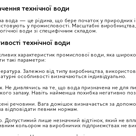
чення технічної води
на вода — це рідина, що бере початок у природних і
стовують у промисловості. Масштабні виробництва,
огічної води зі специфічним складом.
ивості технічної води
ливих характеристик промислової води, яка широко 
ти такі параметри:
пература. Залежно від типу виробництва, використов
атурні особливості визначаються індивідуально.
ах. Не дивлячись на те, що вода призначена не для п
якого запаху. Навіть найменша похибка негативно позн
жені речовини. Вага домішок визначається за допом
а відповідати певним нормам.
ір. Допустимий лише незначний відтінок, який не впли
ивним кольором на виробничих підприємствах не ви