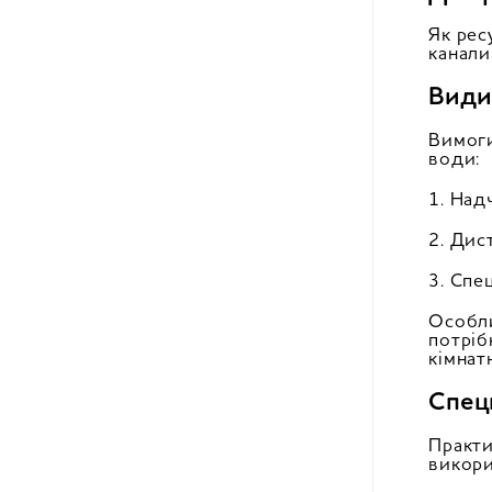
Як рес
канали
Види
Вимоги
води:
1. Над
2. Дис
3. Спе
Особли
потріб
кімнат
Спец
Практи
викори