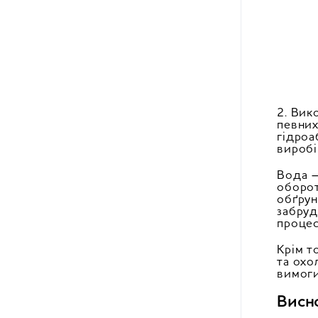
2. Вик
певних
гідроа
виробі
Вода —
оборот
обґрун
забруд
процес
Крім т
та охо
вимоги
Висн