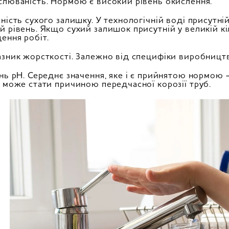
слюваність. Нормою є високий рівень окислення.
вність сухого залишку. У технологічній воді присутн
й рівень. Якщо сухий залишок присутній у великій кі
ення робіт.
азник жорсткості. Залежно від специфіки виробництв
ень pH. Середнє значення, яке і є прийнятою нормою
ї може стати причиною передчасної корозії труб.