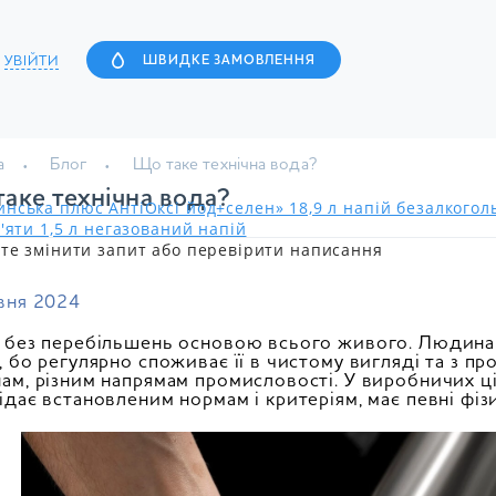
УВІЙТИ
ШВИДКЕ ЗАМОВЛЕННЯ
а
Блог
Що таке технічна вода?
аке технічна вода?
нська плюс АнтіОксі йод+селен» 18,9 л напій безалкого
'яти 1,5 л негазований напій
те змінити запит або перевірити написання
вня 2024
 без перебільшень основою всього живого. Людина (з
, бо регулярно споживає її в чистому вигляді та з п
ам, різним напрямам промисловості. У виробничих ці
ідає встановленим нормам і критеріям, має певні фізич