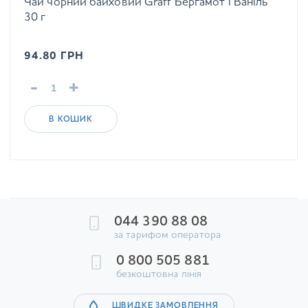
Чай чорний байховий Graff Бергамот і Ваніль
30 г
94.80
ГРН
-
+
В КОШИК
044 390 88 08
за тарифом оператора
0 800 505 881
безкоштовна лінія
ШВИДКЕ ЗАМОВЛЕННЯ