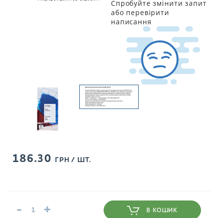
Спробуйте змінити запит
або перевірити
написання
186.30
ГРН / ШТ.
-
+
В КОШИК