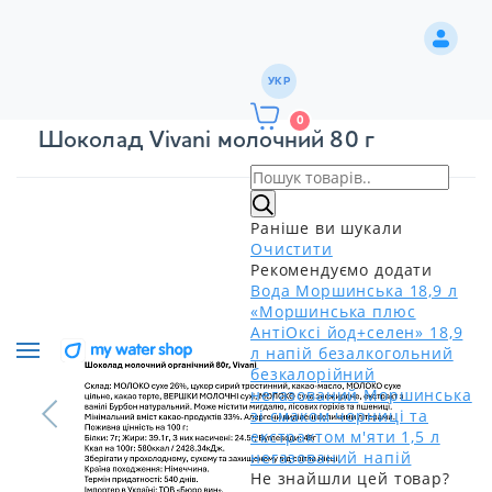
УКР
0
Шоколад Vivani молочний 80 г
Раніше ви шукали
Очистити
Рекомендуємо додати
Вода Моршинська 18,9 л
«Моршинська плюс
АнтіОксі йод+селен» 18,9
л напій безалкогольний
безкалорійний
негазований
Моршинська
зі смаком чорниці та
екстрактом м'яти 1,5 л
негазований напій
Не знайшли цей товар?