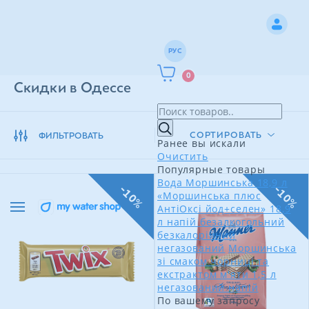
РУС
0
Скидки в Одессе
СОРТИРОВАТЬ
ФИЛЬТРОВАТЬ
Ранее вы искали
Очистить
Популярные товары
Вода Моршинська 18,9 л
-10%
-10%
«Моршинська плюс
АнтіОксі йод+селен» 18,9
л напій безалкогольний
безкалорійний
негазований
Моршинська
зі смаком чорниці та
екстрактом м'яти 1,5 л
негазований напій
По вашему запросу