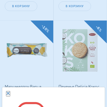
В КОРЗИНУ
В КОРЗИНУ
-10%
-6%
Маршмеллоу Baru в
Печенье Delicia Кокос
молочном шоколаде
веганское с
Кранчи Фундук 30 г
подсластителем 135 г
111.90
грн
217.50
грн