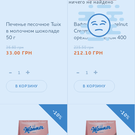
ничего не найдено
Печенье песочное Twix
Вафли Manner Hazelnut
в молочном шоколаде
Cream Filled с
50 г
ореховым кремом 400
г
36.60
грн
235.50
грн
33.00
ГРН
212.10
ГРН
-
+
-
+
В КОРЗИНУ
В КОРЗИНУ
-10%
-10%