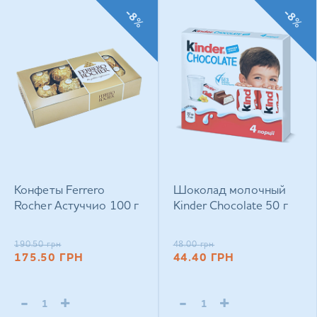
-8%
-8%
Конфеты Ferrero
Шоколад молочный
Rocher Астуччио 100 г
Kinder Chocolate 50 г
190.50
грн
48.00
грн
175.50
ГРН
44.40
ГРН
-
+
-
+