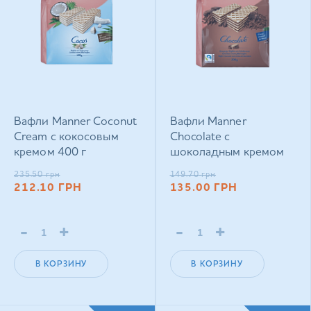
Вафли Manner Coconut
Вафли Manner
Cream с кокосовым
Chocolate с
кремом 400 г
шоколадным кремом
200 г
235.50
грн
149.70
грн
212.10
ГРН
135.00
ГРН
-
+
-
+
В КОРЗИНУ
В КОРЗИНУ