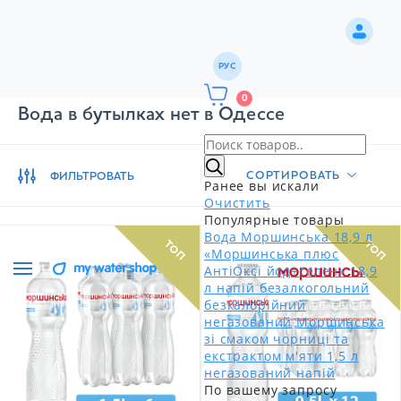
РУС
0
Вода в бутылках нет в Одессе
СОРТИРОВАТЬ
ФИЛЬТРОВАТЬ
Ранее вы искали
Очистить
Популярные товары
Вода Моршинська 18,9 л
ТОП
ТОП
«Моршинська плюс
АнтіОксі йод+селен» 18,9
л напій безалкогольний
безкалорійний
негазований
Моршинська
зі смаком чорниці та
екстрактом м'яти 1,5 л
негазований напій
По вашему запросу