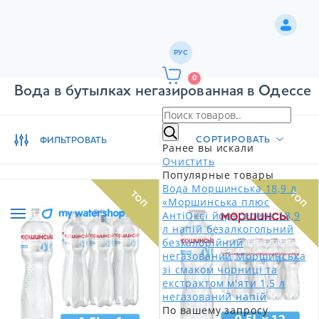
РУС
0
Вода в бутылках негазированная в Одессе
СОРТИРОВАТЬ
ФИЛЬТРОВАТЬ
Ранее вы искали
Очистить
Популярные товары
Вода Моршинська 18,9 л
ТОП
ТОП
«Моршинська плюс
АнтіОксі йод+селен» 18,9
л напій безалкогольний
безкалорійний
негазований
Моршинська
зі смаком чорниці та
екстрактом м'яти 1,5 л
негазований напій
По вашему запросу