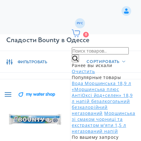
РУС
0
Сладости Bounty в Одессе
СОРТИРОВАТЬ
ФИЛЬТРОВАТЬ
Ранее вы искали
Очистить
Популярные товары
Вода Моршинська 18,9 л
«Моршинська плюс
АнтіОксі йод+селен» 18,9
л напій безалкогольний
безкалорійний
негазований
Моршинська
зі смаком чорниці та
екстрактом м'яти 1,5 л
негазований напій
По вашему запросу