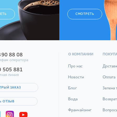
ЕТЬ
СМОТРЕТЬ
390 88 08
О КОМПАНИИ
ПОКУП
ифам оператора
Про нас
Достав
0 505 881
тная линия
Новости
Оплата
ТРЫЙ ЗАКАЗ
Блог
Зелена 
Вода
Возврат
Ь ОТЗЫВ
Франчайзинг
Вопрос