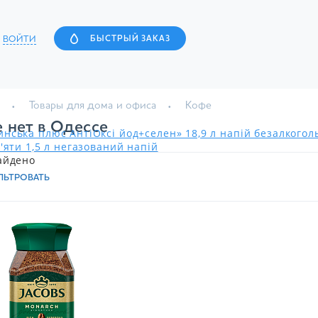
ВОЙТИ
БЫСТРЫЙ ЗАКАЗ
Товары для дома и офиса
Кофе
 нет в Одессе
нська плюс АнтіОксі йод+селен» 18,9 л напій безалкого
'яти 1,5 л негазований напій
айдено
ЛЬТРОВАТЬ