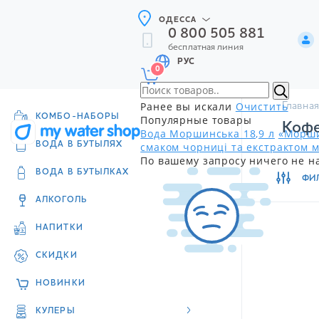
ОДЕССА
0 800 505 881
бесплатная линия
РУС
0
Ранее вы искали
Очистить
Главная
КОМБО-НАБОРЫ
Популярные товары
Кофе
Вода Моршинська 18,9 л
«Морши
смаком чорниці та екстрактом м
ВОДА В БУТЫЛЯХ
По вашему запросу ничего не н
ВОДА В БУТЫЛКАХ
ФИ
АЛКОГОЛЬ
НАПИТКИ
СКИДКИ
НОВИНКИ
КУЛЕРЫ