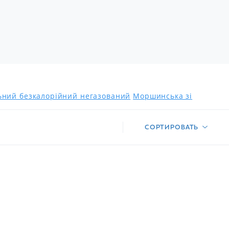
льний безкалорійний негазований
Моршинська зі
СОРТИРОВАТЬ