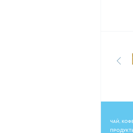
Печенье Milka Choco Moo
покрытое молочным шоколадом
120 г
128.40
грн
115.80
ГРН
ЧАЙ, КОФ
ПРОДУКТ