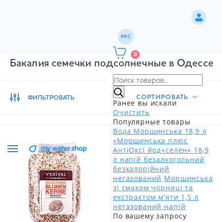
РУС
0
Бакалия семечки подсолнечные в Одессе
СОРТИРОВАТЬ
ФИЛЬТРОВАТЬ
Ранее вы искали
Очистить
Популярные товары
Вода Моршинська 18,9 л
«Моршинська плюс
АнтіОксі йод+селен» 18,9
л напій безалкогольний
безкалорійний
негазований
Моршинська
зі смаком чорниці та
екстрактом м'яти 1,5 л
негазований напій
По вашему запросу