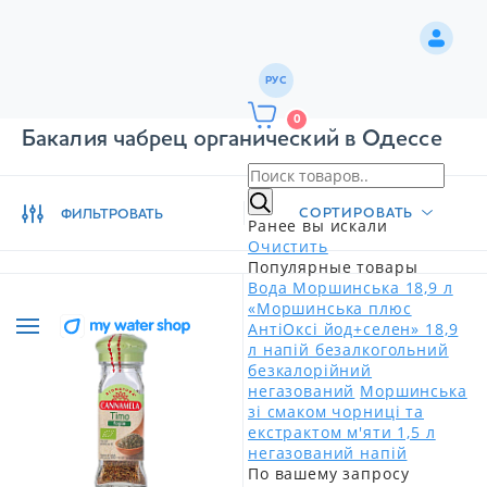
РУС
0
Бакалия чабрец органический в Одессе
СОРТИРОВАТЬ
ФИЛЬТРОВАТЬ
Ранее вы искали
Очистить
Популярные товары
Вода Моршинська 18,9 л
«Моршинська плюс
АнтіОксі йод+селен» 18,9
л напій безалкогольний
безкалорійний
негазований
Моршинська
зі смаком чорниці та
екстрактом м'яти 1,5 л
негазований напій
По вашему запросу