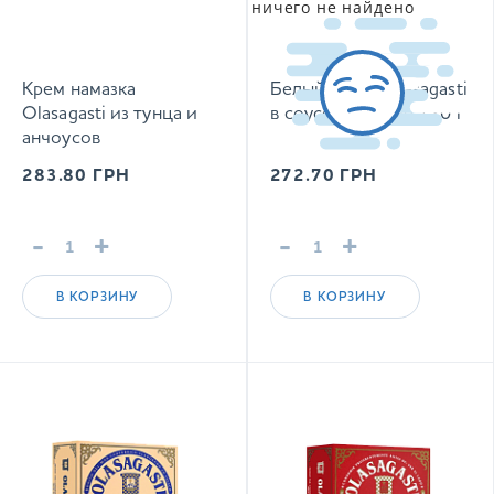
ничего не найдено
Крем намазка
Белый тунец Olasagasti
Olasagasti из тунца и
в соусе эскабече 120 г
анчоусов
(Кантабрийская
283.80
ГРН
272.70
ГРН
намазка) 110 г
-
+
-
+
В КОРЗИНУ
В КОРЗИНУ