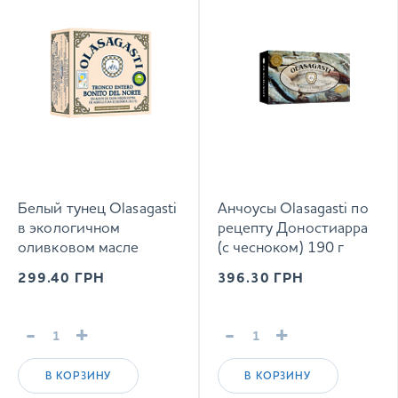
Белый тунец Olasagasti
Анчоусы Olasagasti по
в экологичном
рецепту Доностиарра
оливковом масле
(с чесноком) 190 г
экстра вирджин 112 г
299.40
ГРН
396.30
ГРН
-
+
-
+
В КОРЗИНУ
В КОРЗИНУ