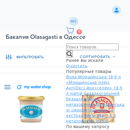
РУС
0
Бакалия Olasagasti в Одессе
СОРТИРОВАТЬ
ФИЛЬТРОВАТЬ
Ранее вы искали
Очистить
Популярные товары
Вода Моршинська 18,9 л
«Моршинська плюс
АнтіОксі йод+селен» 18,9
л напій безалкогольний
безкалорійний
негазований
Моршинська
зі смаком чорниці та
екстрактом м'яти 1,5 л
негазований напій
По вашему запросу