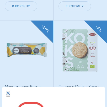
В КОРЗИНУ
В КОРЗИНУ
-10%
-6%
Маршмеллоу Baru в
Печенье Delicia Кокос
молочном шоколаде
веганское с
Кранчи Фундук 30 г
подсластителем 135 г
111.90
грн
217.50
грн