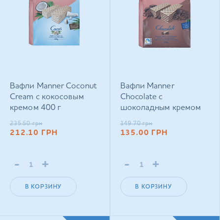
Вафли Manner Coconut
Вафли Manner
Cream с кокосовым
Chocolate с
кремом 400 г
шоколадным кремом
200 г
235.50
грн
149.70
грн
212.10
ГРН
135.00
ГРН
-
+
-
+
В КОРЗИНУ
В КОРЗИНУ