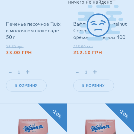
ничего не найдено
Печенье песочное Twix
Вафли Manner Hazelnut
в молочном шоколаде
Cream Filled с
50 г
ореховым кремом 400
г
36.60
грн
235.50
грн
33.00
ГРН
212.10
ГРН
-
+
-
+
В КОРЗИНУ
В КОРЗИНУ
-10%
-10%