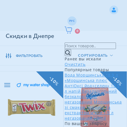
РУС
0
Скидки в Днепре
СОРТИРОВАТЬ
ФИЛЬТРОВАТЬ
Ранее вы искали
Очистить
Популярные товары
Вода Моршинська 18,9 л
-10%
-10%
«Моршинська плюс
АнтіОксі йод+селен» 18,9
л напій безалкогольний
безкалорійний
негазований
Моршинська
зі смаком чорниці та
екстрактом м'яти 1,5 л
негазований напій
По вашему запросу