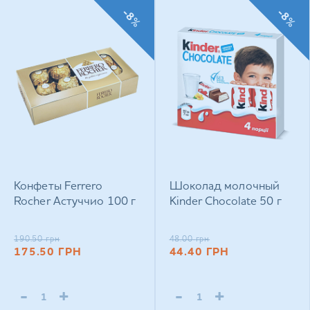
-8%
-8%
Конфеты Ferrero
Шоколад молочный
Rocher Астуччио 100 г
Kinder Chocolate 50 г
190.50
грн
48.00
грн
175.50
ГРН
44.40
ГРН
-
+
-
+