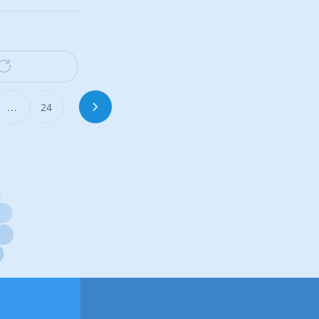
...
24