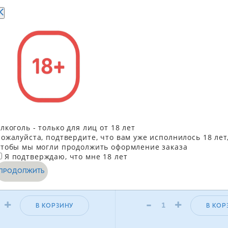
лоу Baru в молочном
Печенье Delicia Кокос 
лкоголь - только для лиц от 18 лет
 Кранчи Фундук 30 г
с подсластителем 135 
ожалуйста, подтвердите, что вам уже исполнилось 18 лет
тобы мы могли продолжить оформление заказа
111.90
грн
217.5
Я подтверждаю, что мне 18 лет
100.80
ГРН
204
ПРОДОЛЖИТЬ
+
-
+
В КОРЗИНУ
В КОР