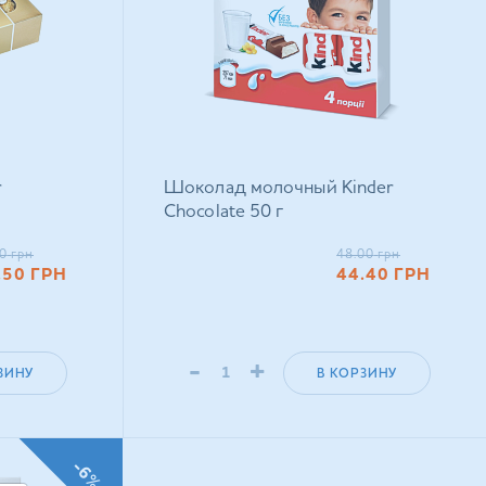
r
Шоколад молочный Kinder
Chocolate 50 г
0
грн
48.00
грн
.50
ГРН
44.40
ГРН
-
+
ЗИНУ
В КОРЗИНУ
-6%