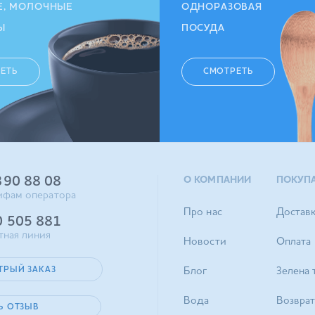
Е, МОЛОЧНЫЕ
ОДНОРАЗОВАЯ
Ы
ПОСУДА
ЕТЬ
СМОТРЕТЬ
390 88 08
О КОМПАНИИ
ПОКУП
ифам оператора
Про нас
Достав
0 505 881
тная линия
Новости
Оплата
ТРЫЙ ЗАКАЗ
Блог
Зелена 
Вода
Возврат
Ь ОТЗЫВ