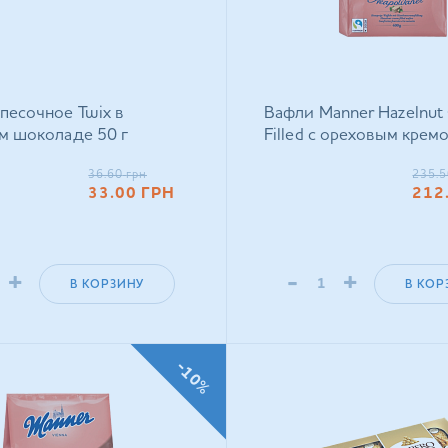
песочное Twix в
Вафли Manner Hazelnut
м шоколаде 50 г
Filled с ореховым крем
36.60
грн
235.5
33.00
ГРН
212
+
-
+
В КОРЗИНУ
В КОР
-10%