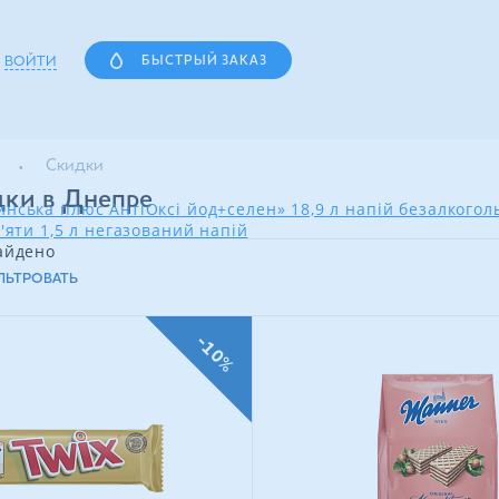
ВОЙТИ
БЫСТРЫЙ ЗАКАЗ
Скидки
ки в Днепре
нська плюс АнтіОксі йод+селен» 18,9 л напій безалкого
'яти 1,5 л негазований напій
айдено
ЛЬТРОВАТЬ
-10%