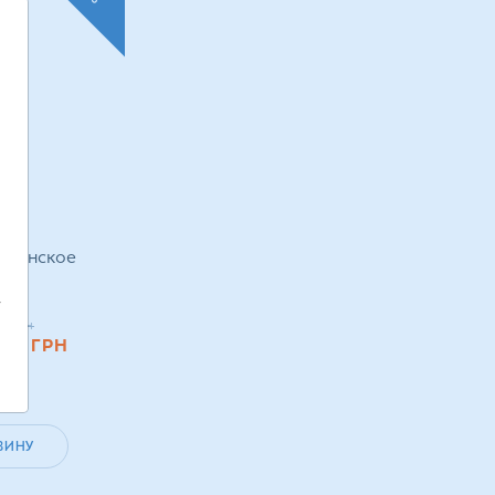
веганское
г
,
0
грн
.60
ГРН
ЗИНУ