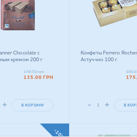
nner Chocolate с
Конфеты Ferrero Roche
ным кремом 200 г
Астуччио 100 г
149.70
грн
190.5
135.00
ГРН
175
+
-
+
В КОРЗИНУ
В КОР
-10%