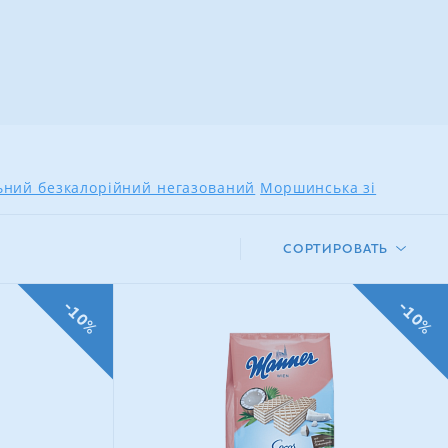
льний безкалорійний негазований
Моршинська зі
СОРТИРОВАТЬ
-10%
-10%