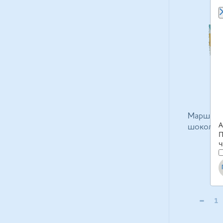
Маршмел
А
шоколаде
П
ч
-