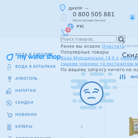
ДНЕПР
0 800 505 881
бесплатная линия
РУС
0
Ранее вы искали
Очистить
Главная
Популярные товары
Скид
ВОДА В БУТЫЛЯХ
Вода Моршинська 18,9 л
«Морши
смаком чорниці та екстрактом м
ВОДА В БУТЫЛКАХ
По вашему запросу ничего не н
ФИ
АЛКОГОЛЬ
НАПИТКИ
СКИДКИ
НОВИНКИ
КУЛЕРЫ