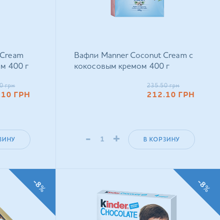
 Cream
Вафли Manner Coconut Cream с
ом 400 г
кокосовым кремом 400 г
0
грн
235.50
грн
.10
ГРН
212.10
ГРН
-
+
ЗИНУ
В КОРЗИНУ
-8%
-8%