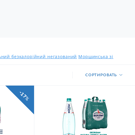
льний безкалорійний негазований
Моршинська зі
СОРТИРОВАТЬ
-17%