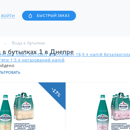
ВОЙТИ
БЫСТРЫЙ ЗАКАЗ
Вода в бутылках
 в бутылках 1 в Днепре
нська плюс АнтіОксі йод+селен» 18,9 л напій безалкого
'яти 1,5 л негазований напій
айдено
ЛЬТРОВАТЬ
-17%