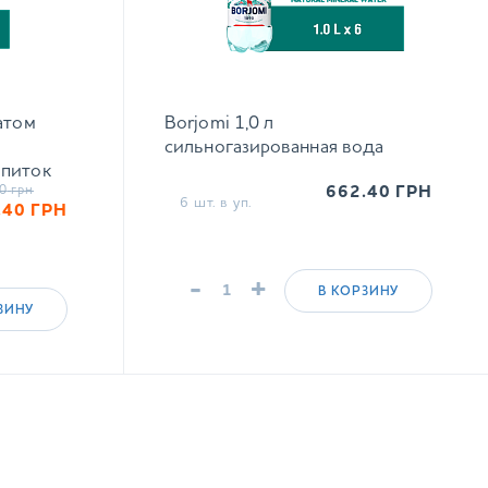
атом
Borjomi 1,0 л
сильногазированная вода
апиток
0
грн
662.40
ГРН
6 шт. в уп.
.40
ГРН
-
+
В КОРЗИНУ
ЗИНУ