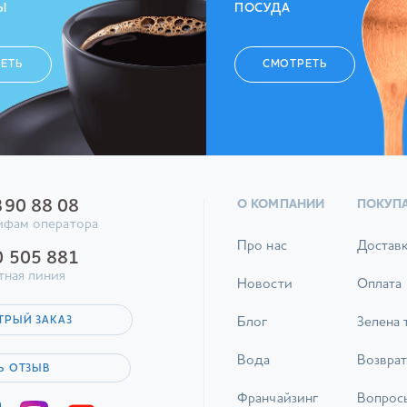
Ы
ПОСУДА
ЕТЬ
СМОТРЕТЬ
390 88 08
О КОМПАНИИ
ПОКУП
ифам оператора
Про нас
Достав
0 505 881
тная линия
Новости
Оплата
ТРЫЙ ЗАКАЗ
Блог
Зелена 
Вода
Возврат
Ь ОТЗЫВ
Франчайзинг
Вопрос