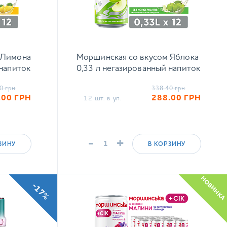
 Лимона
Моршинская со вкусом Яблока
 напиток
0,33 л негазированный напиток
0
грн
338.40
грн
.00
ГРН
288.00
ГРН
12 шт. в уп.
-
+
ЗИНУ
В КОРЗИНУ
НОВИНКА
-17%