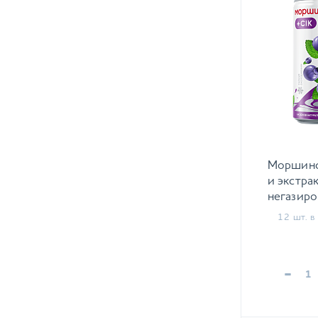
Моршинс
и экстра
негазиро
12 шт. в 
-