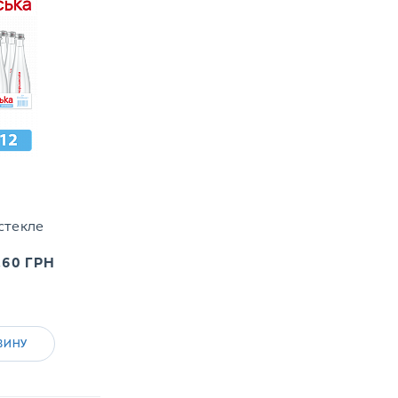
стекле
.60
ГРН
ЗИНУ