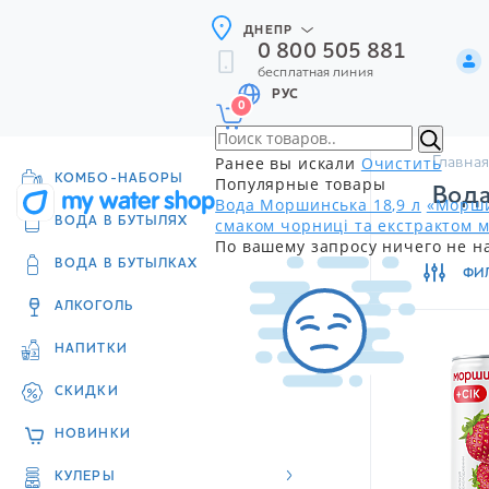
ДНЕПР
0 800 505 881
бесплатная линия
РУС
0
Ранее вы искали
Очистить
Главная
КОМБО-НАБОРЫ
Популярные товары
Вода
Вода Моршинська 18,9 л
«Морши
смаком чорниці та екстрактом м
ВОДА В БУТЫЛЯХ
По вашему запросу ничего не н
ВОДА В БУТЫЛКАХ
ФИ
АЛКОГОЛЬ
НАПИТКИ
СКИДКИ
НОВИНКИ
КУЛЕРЫ