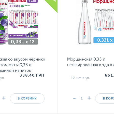
кая со вкусом черники
Моршинская 0,33 л
ктом мяты 0,33 л
негазированная вода в 
ванный напиток
338.40
ГРН
651
уп.
12 шт. в уп.
+
-
+
В КОРЗИНУ
В КОР