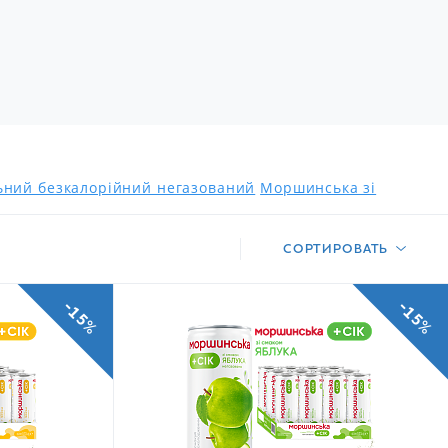
льний безкалорійний негазований
Моршинська зі
СОРТИРОВАТЬ
-15%
-15%