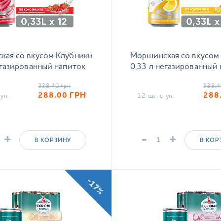
кая со вкусом Клубники
Моршинская со вкусом
егазированный напиток
0,33 л негазированный
338.40
грн
338.4
288.00
ГРН
288
уп.
12 шт. в уп.
+
-
+
В КОРЗИНУ
В КОР
-17%