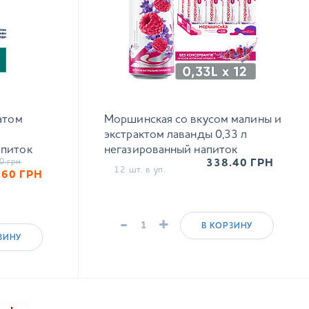
атом
Моршинская со вкусом малины и
экстрактом лаванды 0,33 л
апиток
негазированный напиток
0
грн
338.40
ГРН
12 шт. в уп.
.60
ГРН
-
+
В КОРЗИНУ
ЗИНУ