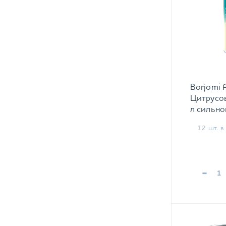
Borjomi 
Цитрусов
л сильно
12 шт. в 
-