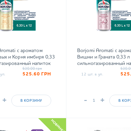
Aromati с ароматом
Borjomi Aromati с аром
ых и Корня имбиря 0,33
Вишни и Граната 0,33 л
газированный напиток
сильногазированный н
630.00
грн
630.0
525.60
ГРН
525
уп.
12 шт. в уп.
+
-
+
В КОРЗИНУ
В КОР
НОВИНКА