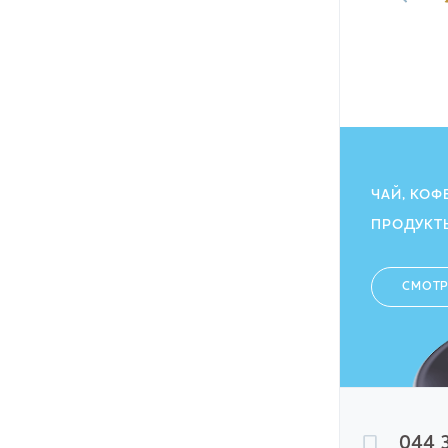
128.40
грн
115.80
ГРН
ЧАЙ, КОФ
ПРОДУКТ
СМОТР
044 