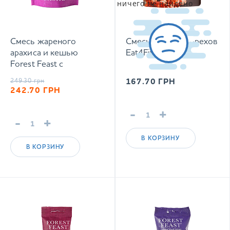
ничего не найдено
Смесь жареного
Смесь жареных орехов
арахиса и кешью
Eat4Fit 150 г
Forest Feast с
вересковым мёдом
249.30
грн
167.70
ГРН
120 г
242.70
ГРН
-
+
-
+
В КОРЗИНУ
В КОРЗИНУ