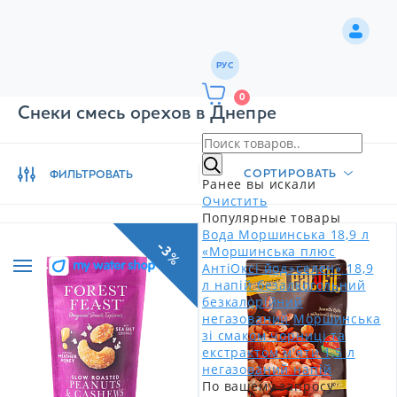
РУС
0
Снеки смесь орехов в Днепре
СОРТИРОВАТЬ
ФИЛЬТРОВАТЬ
Ранее вы искали
Очистить
Популярные товары
Вода Моршинська 18,9 л
-3%
«Моршинська плюс
АнтіОксі йод+селен» 18,9
л напій безалкогольний
безкалорійний
негазований
Моршинська
зі смаком чорниці та
екстрактом м'яти 1,5 л
негазований напій
По вашему запросу