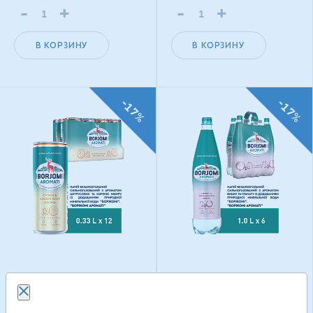
-
+
-
+
В КОРЗИНУ
В КОРЗИНУ
-17%
-17%
Borjomi Aromati с
Borjomi Aromati с
ароматом Цитрусовых
ароматом Вишни и
и Корня имбиря 0,33 л
Граната 1 л