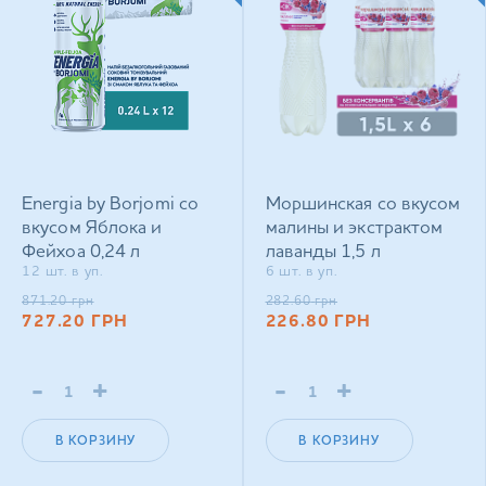
Energia by Borjomi со
Моршинская со вкусом
вкусом Яблока и
малины и экстрактом
Фейхоа 0,24 л
лаванды 1,5 л
12 шт. в уп.
6 шт. в уп.
энергетический
негазированный
сильногазированный
напиток
871.20
грн
282.60
грн
727.20
ГРН
226.80
ГРН
напиток
-
+
-
+
В КОРЗИНУ
В КОРЗИНУ