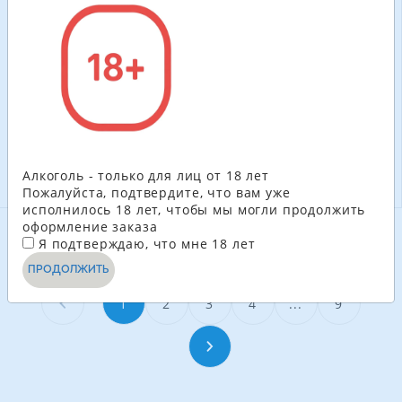
12 шт. в уп.
6 шт. в уп.
сильногазированный
сильногазированный
напиток
напиток
630.00
грн
653.40
грн
525.60
ГРН
545.40
ГРН
-
+
-
+
В КОРЗИНУ
В КОРЗИНУ
Алкоголь - только для лиц от 18 лет
Пожалуйста, подтвердите, что вам уже
исполнилось 18 лет, чтобы мы могли продолжить
оформление заказа
Я подтверждаю, что мне 18 лет
СМОТРЕТЬ ЕЩЁ
ПРОДОЛЖИТЬ
1
2
3
4
...
9