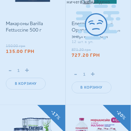
ничего не найдено
Макароны Barilla
Energia by Borjomi
Fettuccine 500 г
Оригинальный 0,24 л
энергетический
12 шт. в уп.
сильногазированный
150.00
грн
напиток
871.20
грн
135.00
ГРН
727.20
ГРН
-
+
-
+
В КОРЗИНУ
В КОРЗИНУ
-17%
-20%