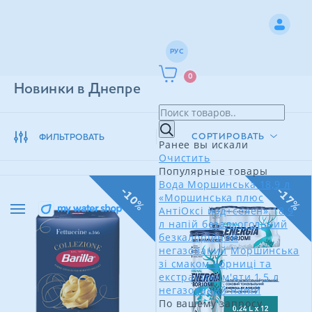
РУС
0
Новинки в Днепре
СОРТИРОВАТЬ
ФИЛЬТРОВАТЬ
Ранее вы искали
Очистить
Популярные товары
Вода Моршинська 18,9 л
-10%
-17%
«Моршинська плюс
АнтіОксі йод+селен» 18,9
л напій безалкогольний
безкалорійний
негазований
Моршинська
зі смаком чорниці та
екстрактом м'яти 1,5 л
негазований напій
По вашему запросу