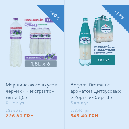
-20%
-17%
Моршинская со вкусом
Borjomi Aromati с
черники и экстрактом
ароматом Цитрусовых
мяты 1,5 л
и Корня имбиря 1 л
6 шт. в уп.
6 шт. в уп.
негазированный
сильногазированный
напиток
напиток
282.60
грн
653.40
грн
226.80
ГРН
545.40
ГРН