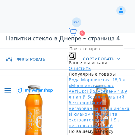
РУС
0
Напитки стекло в Днепре - страница 4
СОРТИРОВАТЬ
ФИЛЬТРОВАТЬ
Ранее вы искали
Очистить
Популярные товары
Вода Моршинська 18,9 л
«Моршинська плюс
АнтіОксі йод+селен» 18,9
л напій безалкогольний
безкалорійний
негазований
Моршинська
зі смаком чорниці та
екстрактом м'яти 1,5 л
негазований напій
По вашему запросу