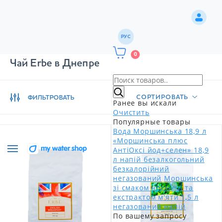
РУС
0
Чай Erbe в Днепре
СОРТИРОВАТЬ
ФИЛЬТРОВАТЬ
Ранее вы искали
Очистить
Популярные товары
Вода Моршинська 18,9 л
«Моршинська плюс
АнтіОксі йод+селен» 18,9
л напій безалкогольний
безкалорійний
негазований
Моршинська
зі смаком чорниці та
екстрактом м'яти 1,5 л
негазований напій
По вашему запросу