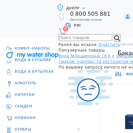
ДНЕПР
0 800 505 881
бесплатная линия
РУС
0
Ранее вы искали
Очистить
Главная
КОМБО-НАБОРЫ
Популярные товары
Бака
Вода Моршинська 18,9 л
«Морши
смаком чорниці та екстрактом м
ВОДА В БУТЫЛЯХ
По вашему запросу ничего не н
ВОДА В БУТЫЛКАХ
ФИ
АЛКОГОЛЬ
НАПИТКИ
СКИДКИ
НОВИНКИ
КУЛЕРЫ