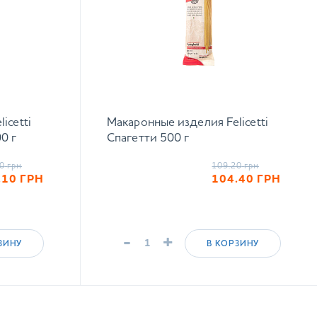
icetti
Макаронные изделия Felicetti
0 г
Спагетти 500 г
0
грн
109.20
грн
.10
ГРН
104.40
ГРН
-
+
ЗИНУ
В КОРЗИНУ