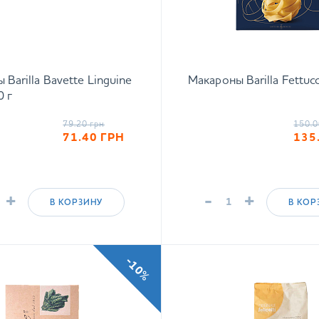
Barilla Bavette Linguine
Макароны Barilla Fettuc
 г
79.20
грн
150.0
71.40
ГРН
135
+
-
+
В КОРЗИНУ
В КОР
-10%