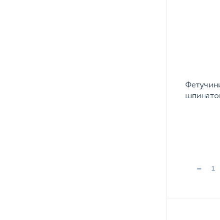
Фетучини
шпинато
-