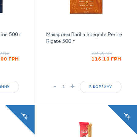
cine 500 г
Макароны Barilla Integrale Penne
Rigate 500 г
0
грн
234.60
грн
.00
ГРН
116.10
ГРН
-
+
ЗИНУ
В КОРЗИНУ
-4%
-4%