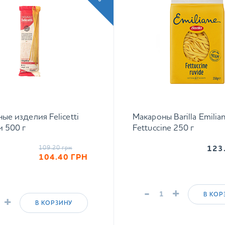
ые изделия Felicetti
Макароны Barilla Emilia
 500 г
Fettuccine 250 г
109.20
грн
123
104.40
ГРН
-
+
В КОР
+
В КОРЗИНУ