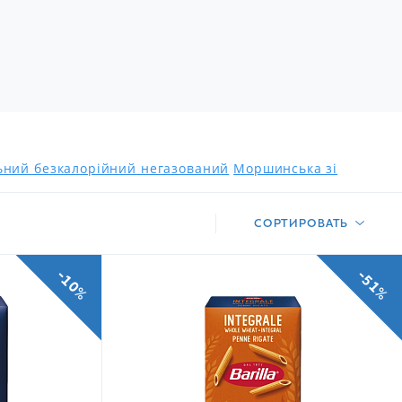
льний безкалорійний негазований
Моршинська зі
СОРТИРОВАТЬ
-10%
-51%