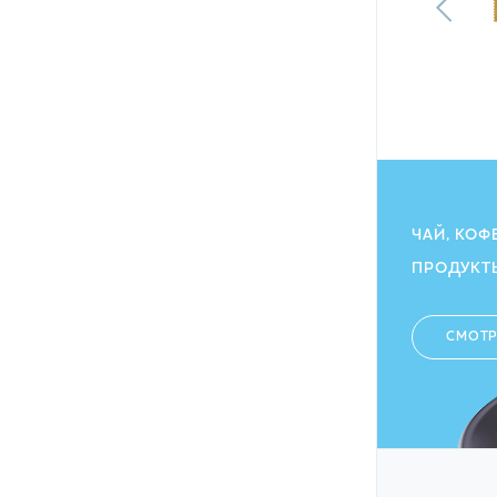
128.40
грн
115.80
ГРН
ЧАЙ, КОФ
ПРОДУКТ
СМОТР