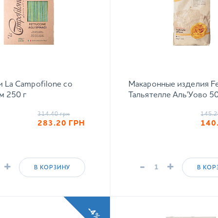
 La Campofilone со
Макаронные изделия Fel
м 250 г
Тальятелле Аль'Уово 50
314.40
грн
145.2
283.20
ГРН
140
+
-
+
В КОРЗИНУ
В КОР
-4%