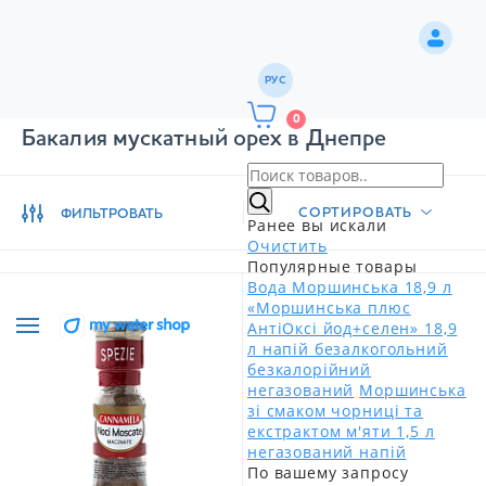
РУС
0
Бакалия мускатный орех в Днепре
СОРТИРОВАТЬ
ФИЛЬТРОВАТЬ
Ранее вы искали
Очистить
Популярные товары
Вода Моршинська 18,9 л
«Моршинська плюс
АнтіОксі йод+селен» 18,9
л напій безалкогольний
безкалорійний
негазований
Моршинська
зі смаком чорниці та
екстрактом м'яти 1,5 л
негазований напій
По вашему запросу