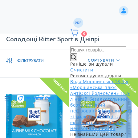
УКР
0
Солодощі Ritter Sport в Дніпрі
СОРТУВАТИ
ФІЛЬТРУВАТИ
Раніше ви шукали
Очистити
Рекомендуємо додати
НОВИНКА
НОВИНКА
Вода Моршинська 18,9 л
«Моршинська плюс
АнтіОксі йод+селен» 18,9
л напій безалкогольний
безкалорійний
негазований
Моршинська
зі смаком чорниці та
екстрактом м'яти 1,5 л
негазований напій
Не знайшли цей товар?