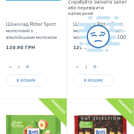
Спробуйте змінити запит
або перевірити
написання
Шоколад Ritter Sport
Шоколад Ritter Sport
молочний з
молочний з кокосово-
альпійським молоком
молочним кремом 100
100 г
г
120.90
ГРН
120.90
ГРН
-
+
-
+
В КОШИК
В КОШИК
НОВИНКА
НОВИНКА