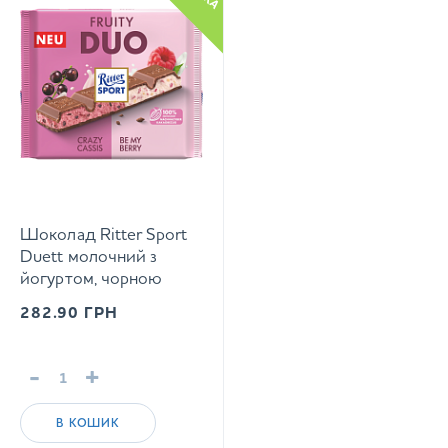
Шоколад Ritter Sport
Duett молочний з
йогуртом, чорною
смородиною, малиною
282.90
ГРН
та рисовими
пластівцями 218 г
-
+
В КОШИК