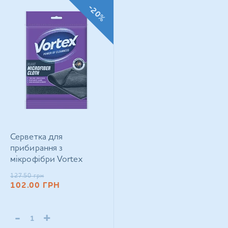
-20%
Серветка для
прибирання з
мікрофібри Vortex
Semi-Towel Black
127.50
грн
30*50 см 1 шт
102.00
ГРН
-
+