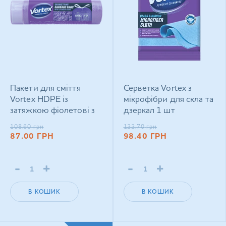
Пакети для сміття
Серветка Vortex з
Vortex HDРЕ із
мікрофібри для скла та
затяжкою фіолетові з
дзеркал 1 шт
ароматом лаванди 60 л
108.60
грн
122.70
грн
х 10 шт
87.00
ГРН
98.40
ГРН
-
+
-
+
В КОШИК
В КОШИК