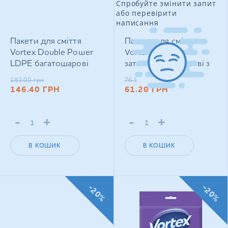
Спробуйте змінити запит
або перевірити
написання
Пакети для сміття
Пакети для сміття
Vortex Double Power
Vortex HDРЕ із
LDPE багатошарові
затяжкою фіолетові з
сині 120 л х 10 шт
ароматом лаванди 35 л
183.00
грн
76.50
грн
х 15 шт
146.40
ГРН
61.20
ГРН
-
+
-
+
В КОШИК
В КОШИК
-20%
-20%