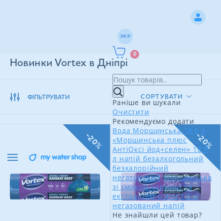
УКР
0
Новинки Vortex в Дніпрі
СОРТУВАТИ
ФІЛЬТРУВАТИ
Раніше ви шукали
Очистити
Рекомендуємо додати
Вода Моршинська 18,9 л
-20%
-20%
«Моршинська плюс
АнтіОксі йод+селен» 18,9
л напій безалкогольний
безкалорійний
негазований
Моршинська
зі смаком чорниці та
екстрактом м'яти 1,5 л
негазований напій
Не знайшли цей товар?