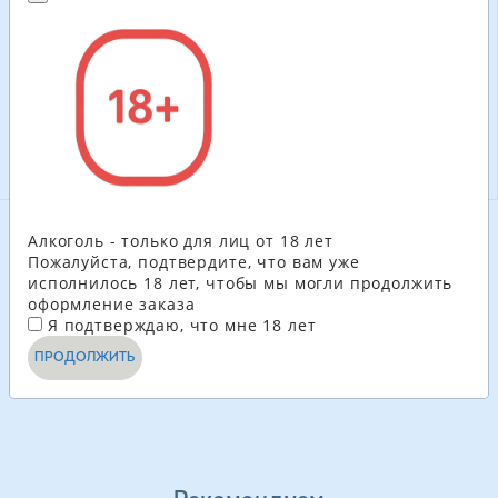
98.40
ГРН
102.00
ГРН
-
+
-
+
В КОРЗИНУ
В КОРЗИНУ
Алкоголь - только для лиц от 18 лет
СМОТРЕТЬ ЕЩЁ
Пожалуйста, подтвердите, что вам уже
исполнилось 18 лет, чтобы мы могли продолжить
оформление заказа
1
2
3
4
...
9
Я подтверждаю, что мне 18 лет
ПРОДОЛЖИТЬ