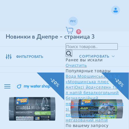
РУС
0
Новинки в Днепре - страница 3
СОРТИРОВАТЬ
ФИЛЬТРОВАТЬ
Ранее вы искали
Очистить
Популярные товары
Вода Моршинська 18,9 л
-20%
-20%
«Моршинська плюс
АнтіОксі йод+селен» 18,9
л напій безалкогольний
безкалорійний
негазований
Моршинська
зі смаком чорниці та
екстрактом м'яти 1,5 л
негазований напій
По вашему запросу