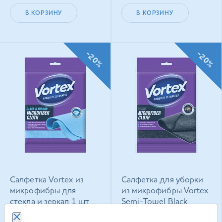
В КОРЗИНУ
В КОРЗИНУ
-20%
-20%
Салфетка Vortex из
Салфетка для уборки
микрофибры для
из микрофибры Vortex
стекла и зеркал 1 шт
Semi-Towel Black
30*50 см 1 шт
122.70
грн
127.50
грн