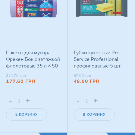
Пакеты для мусора
Губки кухонные Pro
Фрекен Бок с затяжкой
Service Professional
фиолетовые 35 л × 50
профилованые 5 шт
шт
221.70
грн
57.00
грн
177.60
ГРН
48.00
ГРН
-
+
-
+
В КОРЗИНУ
В КОРЗИНУ