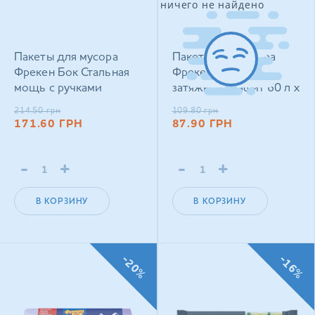
ничего не найдено
Пакеты для мусора
Пакеты для мусора
Фрекен Бок Стальная
Фрекен Бок Flexy с
мощь с ручками
затяжкой графит 60 л х
графитовые 60 л × 30
10 шт
214.50
грн
109.80
грн
шт
171.60
ГРН
87.90
ГРН
-
+
-
+
В КОРЗИНУ
В КОРЗИНУ
-20%
-16%