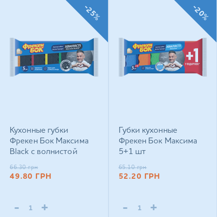
-25%
-20%
Кухонные губки
Губки кухонные
Фрекен Бок Максима
Фрекен Бок Максима
Black с волнистой
5+1 шт
поверхностью 5 шт
66.30
грн
65.10
грн
49.80
ГРН
52.20
ГРН
-
+
-
+