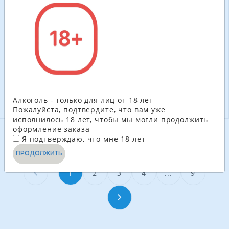
12 шт. в уп.
6 шт. в уп.
сильногазированный
сильногазированный
напиток
напиток
630.00
грн
653.40
грн
525.60
ГРН
545.40
ГРН
-
+
-
+
В КОРЗИНУ
В КОРЗИНУ
Алкоголь - только для лиц от 18 лет
Пожалуйста, подтвердите, что вам уже
исполнилось 18 лет, чтобы мы могли продолжить
оформление заказа
Я подтверждаю, что мне 18 лет
СМОТРЕТЬ ЕЩЁ
ПРОДОЛЖИТЬ
1
2
3
4
...
9