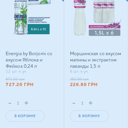
Energia by Borjomi со
Моршинская со вкусом
вкусом Яблока и
малины и экстрактом
Фейхоа 0,24 л
лаванды 1,5 л
12 шт. в уп.
6 шт. в уп.
энергетический
негазированный
сильногазированный
напиток
871.20
грн
282.60
грн
727.20
ГРН
226.80
ГРН
напиток
-
+
-
+
В КОРЗИНУ
В КОРЗИНУ