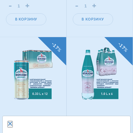
-
+
-
+
В КОРЗИНУ
В КОРЗИНУ
-17%
-17%
Borjomi Aromati с
Borjomi Aromati с
ароматом Цитрусовых
ароматом Вишни и
и Корня имбиря 0,33 л
Граната 1 л