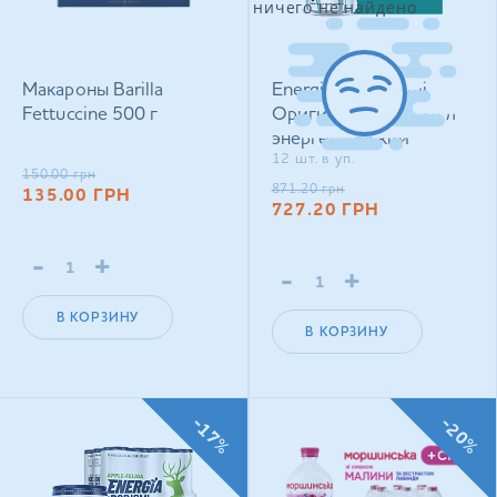
ничего не найдено
Макароны Barilla
Energia by Borjomi
Fettuccine 500 г
Оригинальный 0,24 л
энергетический
12 шт. в уп.
сильногазированный
150.00
грн
напиток
871.20
грн
135.00
ГРН
727.20
ГРН
-
+
-
+
В КОРЗИНУ
В КОРЗИНУ
-17%
-20%