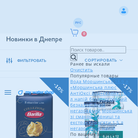
РУС
0
Новинки в Днепре
СОРТИРОВАТЬ
ФИЛЬТРОВАТЬ
Ранее вы искали
Очистить
Популярные товары
Вода Моршинська 18,9 л
-10%
-17%
«Моршинська плюс
АнтіОксі йод+селен» 18,9
л напій безалкогольний
безкалорійний
негазований
Моршинська
зі смаком чорниці та
екстрактом м'яти 1,5 л
негазований напій
По вашему запросу