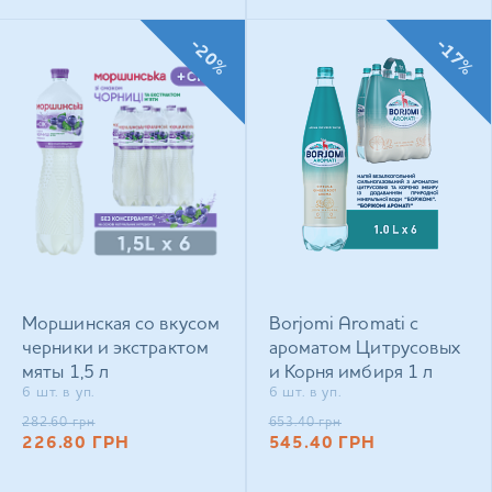
-20%
-17%
Моршинская со вкусом
Borjomi Aromati с
черники и экстрактом
ароматом Цитрусовых
мяты 1,5 л
и Корня имбиря 1 л
6 шт. в уп.
6 шт. в уп.
негазированный
сильногазированный
напиток
напиток
282.60
грн
653.40
грн
226.80
ГРН
545.40
ГРН