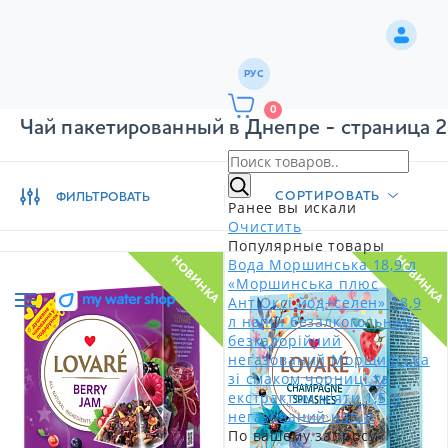
РУС
0
Чай пакетированный в Днепре - страница 2
СОРТИРОВАТЬ
ФИЛЬТРОВАТЬ
Ранее вы искали
Очистить
Популярные товары
НОВИНКА
НОВИНКА
Вода Моршинська 18,9 л
«Моршинська плюс
АнтіОксі йод+селен» 18,9
л напій безалкогольний
безкалорійний
негазований
Моршинська
зі смаком чорниці та
екстрактом м'яти 1,5 л
негазований напій
По вашему запросу