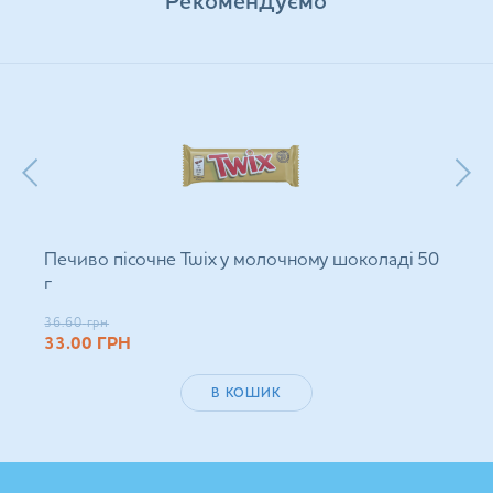
Рекомендуємо
Печиво пісочне Twix у молочному шоколаді 50
г
36.60
грн
33.00
ГРН
В КОШИК