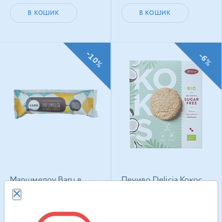
В КОШИК
В КОШИК
-10%
-6%
Маршмелоу Baru в
Печиво Delicia Кокос
молочному шоколаді
веганське з
Кранчі Фундук 30 г
підсолоджувачем 135
г
111.90
грн
217.50
грн