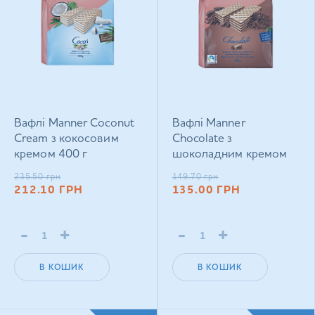
Вафлі Manner Coconut
Вафлі Manner
Cream з кокосовим
Chocolate з
кремом 400 г
шоколадним кремом
200 г
235.50
грн
149.70
грн
212.10
ГРН
135.00
ГРН
-
+
-
+
В КОШИК
В КОШИК