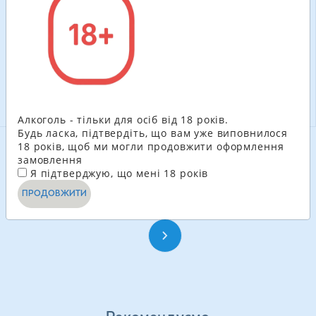
100.80
ГРН
204.60
ГРН
-
+
-
+
В КОШИК
В КОШИК
Алкоголь - тільки для осіб від 18 років.
Будь ласка, підтвердіть, що вам уже виповнилося
18 років, щоб ми могли продовжити оформлення
замовлення
ДИВИТИСЬ ЩЕ
Я підтверджую, що мені 18 років
ПРОДОВЖИТИ
1
2
3
4
...
21