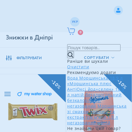
УКР
0
Знижки в Дніпрі
СОРТУВАТИ
ФІЛЬТРУВАТИ
Раніше ви шукали
Очистити
Рекомендуємо додати
Вода Моршинська 18,9 л
-10%
-10%
«Моршинська плюс
АнтіОксі йод+селен» 18,9
л напій безалкогольний
безкалорійний
негазований
Моршинська
зі смаком чорниці та
екстрактом м'яти 1,5 л
негазований напій
Не знайшли цей товар?