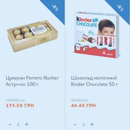
-8%
-8%
Цукерки Ferrero Rocher
Шоколад молочний
Астуччіо 100 г
Kinder Chocolate 50 г
190.50
грн
48.00
грн
175.50
ГРН
44.40
ГРН
-
+
-
+