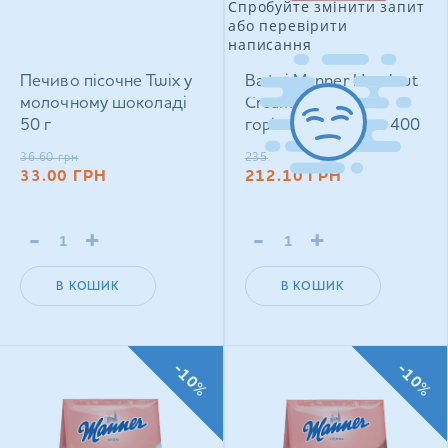
Спробуйте змінити запит
або перевірити
написання
Печиво пісочне Twix у
Вафлі Manner Hazelnut
молочному шоколаді
Cream Filled з
50 г
горіховим кремом 400
г
36.60
грн
235.50
грн
33.00
ГРН
212.10
ГРН
-
+
-
+
В КОШИК
В КОШИК
-10%
-10%