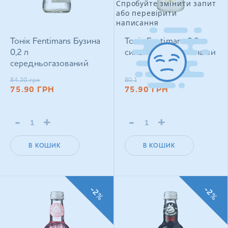
Спробуйте змінити запит
або перевірити
написання
Тонік Fentimans Бузина
Тонік Fentimans 0,2 л
0,2 л
сильногазований напій
середньогазований
напій
84.30
грн
80.10
грн
75.90
ГРН
75.90
ГРН
-
+
-
+
В КОШИК
В КОШИК
-2%
-2%