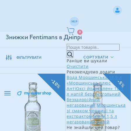
УКР
0
Знижки Fentimans в Дніпрі
СОРТУВАТИ
ФІЛЬТРУВАТИ
Раніше ви шукали
Очистити
Рекомендуємо додати
Вода Моршинська 18,9 л
-10%
-5%
«Моршинська плюс
АнтіОксі йод+селен» 18,9
л напій безалкогольний
безкалорійний
негазований
Моршинська
зі смаком чорниці та
екстрактом м'яти 1,5 л
негазований напій
Не знайшли цей товар?