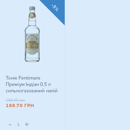
-5%
Тонік Fentimans
Преміум Індіан 0,5 л
сильногазований напій
199.20
грн
188.70
ГРН
-
+