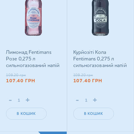
Лимонад Fentimans
Курйозіті Кола
Розе 0,275 л
Fentimans 0,275 л
сильногазований напій
сильногазований напій
109.20
грн
109.20
грн
107.40
ГРН
107.40
ГРН
-
+
-
+
В КОШИК
В КОШИК