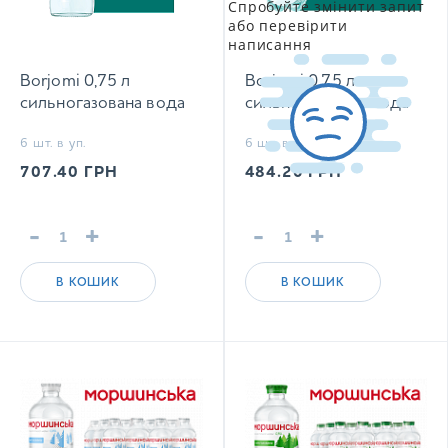
Спробуйте змінити запит
або перевірити
написання
Borjomi 0,75 л
Borjomi 0,75 л
сильногазована вода
сильногазована вода
6 шт. в уп.
6 шт. в уп.
707.40
ГРН
484.20
ГРН
-
+
-
+
В КОШИК
В КОШИК