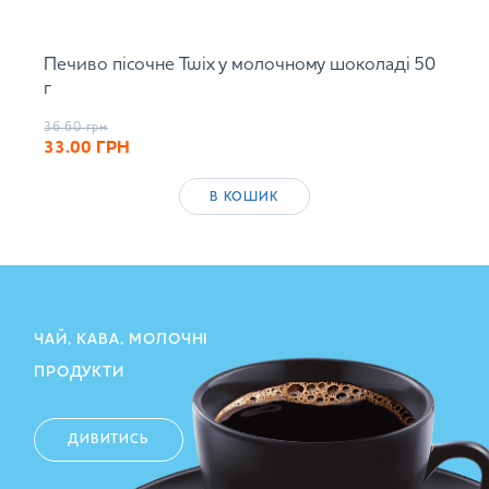
Печиво пісочне Twix у молочному шоколаді 50
г
36.60
грн
33.00
ГРН
В КОШИК
ЧАЙ, КАВА, МОЛОЧНІ
ПРОДУКТИ
ДИВИТИСЬ