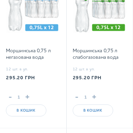
Моршинська 0,75 л
Моршинська 0,75 л
негазована вода
слабогазована вода
12 шт. в уп.
12 шт. в уп.
295.20
ГРН
295.20
ГРН
-
+
-
+
В КОШИК
В КОШИК