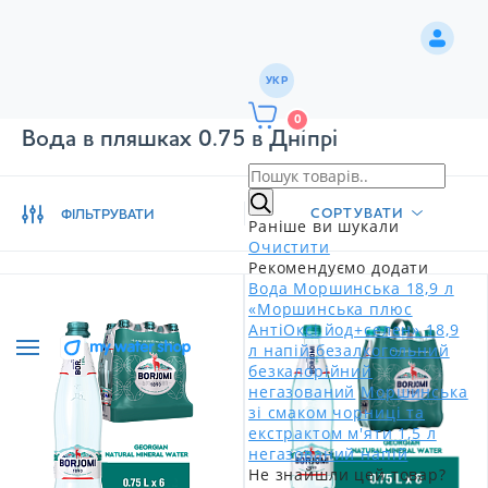
УКР
0
Вода в пляшках 0.75 в Дніпрі
СОРТУВАТИ
ФІЛЬТРУВАТИ
Раніше ви шукали
Очистити
Рекомендуємо додати
Вода Моршинська 18,9 л
«Моршинська плюс
АнтіОксі йод+селен» 18,9
л напій безалкогольний
безкалорійний
негазований
Моршинська
зі смаком чорниці та
екстрактом м'яти 1,5 л
негазований напій
Не знайшли цей товар?