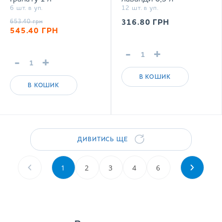
6 шт. в уп.
12 шт. в уп.
сильногазований напій
негазований напій
653.40
грн
316.80
ГРН
545.40
ГРН
-
+
-
+
В КОШИК
В КОШИК
ДИВИТИСЬ ЩЕ
1
2
3
4
6