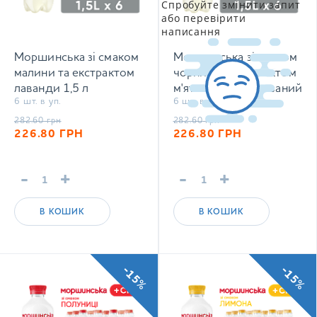
Спробуйте змінити запит
або перевірити
написання
Моршинська зі смаком
Моршинська зі смаком
малини та екстрактом
чорниці та екстрактом
лаванди 1,5 л
м'яти 1,5 л негазований
6 шт. в уп.
6 шт. в уп.
негазований напій
напій
282.60
грн
282.60
грн
226.80
ГРН
226.80
ГРН
-
+
-
+
В КОШИК
В КОШИК
-15%
-15%