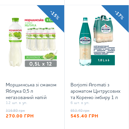
-15%
-17%
Моршинська зі смаком
Borjomi Aromati з
Яблука 0,5 л
ароматом Цитрусових
негазований напій
та Кореню імбиру 1 л
12 шт. в уп.
6 шт. в уп.
сильногазований напій
316.80
грн
653.40
грн
270.00
ГРН
545.40
ГРН