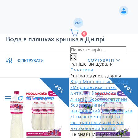
УКР
0
Вода в пляшках кришка в Дніпрі
СОРТУВАТИ
ФІЛЬТРУВАТИ
Раніше ви шукали
Очистити
Рекомендуємо додати
Вода Моршинська 18,9 л
-20%
-20%
«Моршинська плюс
АнтіОксі йод+селен» 18,9
л напій безалкогольний
безкалорійний
негазований
Моршинська
зі смаком чорниці та
екстрактом м'яти 1,5 л
негазований напій
Не знайшли цей товар?