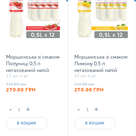
Моршинська зі смаком
Моршинська зі смаком
Полуниці 0,5 л
Лимону 0,5 л
негазований напій
негазований напій
12 шт. в уп.
12 шт. в уп.
316.80
грн
316.80
грн
270.00
ГРН
270.00
ГРН
-
+
-
+
В КОШИК
В КОШИК