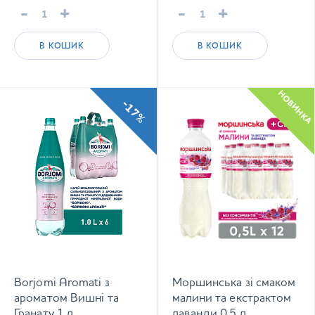
-
+
-
+
В КОШИК
В КОШИК
НОВИНКА
-17%
Borjomi Aromati з
Моршинська зі смаком
ароматом Вишні та
малини та екстрактом
Гранату 1 л
лаванди 0,5 л