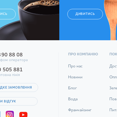
ТИСЬ
ДИВИТИСЬ
390 88 08
ПРО КОМПАНІЮ
ПО
ифом оператора
Про нас
Дос
0 505 881
товна лінія
Новини
Опл
ДКЕ ЗАМОВЛЕННЯ
Блог
Зел
Вода
Пов
И ВІДГУК
Франчайзинг
Пита