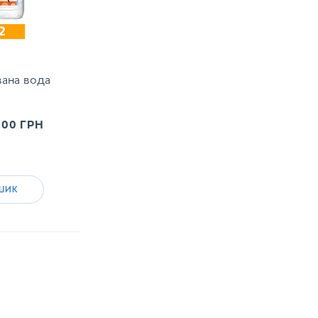
вана вода
.00
ГРН
ШИК