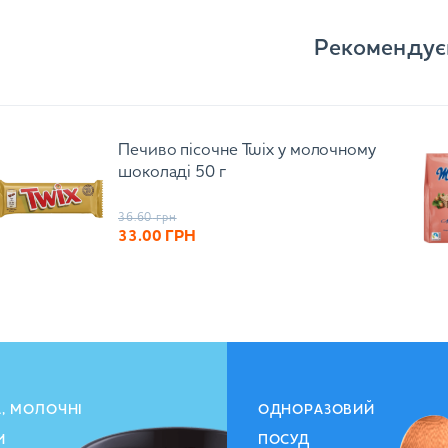
Рекомендує
Печиво пісочне Twix у молочному
шоколаді 50 г
36.60
грн
33.00
ГРН
А, МОЛОЧНІ
ОДНОРАЗОВИЙ
И
ПОСУД