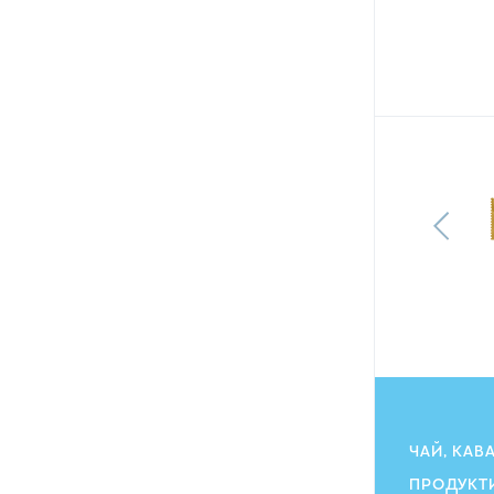
Печиво Milka Choco Moo вкрите
молочним шоколадом 120 г
128.40
грн
115.80
ГРН
ЧАЙ, КАВ
ПРОДУКТ