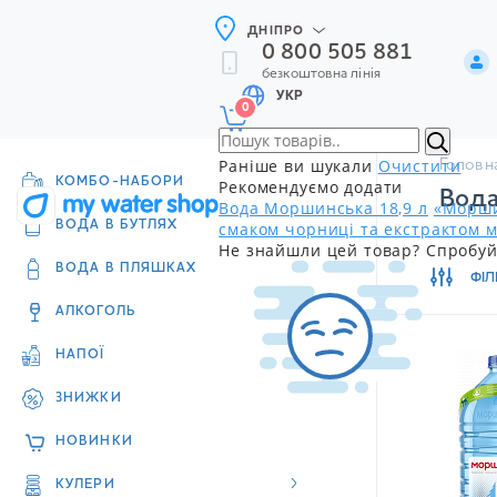
ДНІПРО
0 800 505 881
безкоштовна лінія
УКР
0
Раніше ви шукали
Очистити
Головн
КОМБО-НАБОРИ
Рекомендуємо додати
Вода
Вода Моршинська 18,9 л
«Морши
смаком чорниці та екстрактом м
ВОДА В БУТЛЯХ
Не знайшли цей товар? Спробуй
ВОДА В ПЛЯШКАХ
ФІЛ
АЛКОГОЛЬ
НАПОЇ
ЗНИЖКИ
НОВИНКИ
КУЛЕРИ