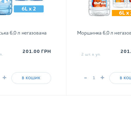
ка 6,0 л негазована
Моршинка 6,0 л негазо
201.00
ГРН
201
п.
2 шт. в уп.
+
-
+
В КОШИК
В КО