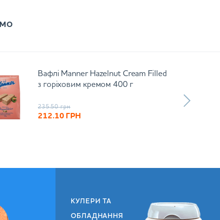
мо
Вафлі Manner Hazelnut Cream Filled
з горіховим кремом 400 г
235.50
грн
212.10
ГРН
КУЛЕРИ ТА
ОБЛАДНАННЯ