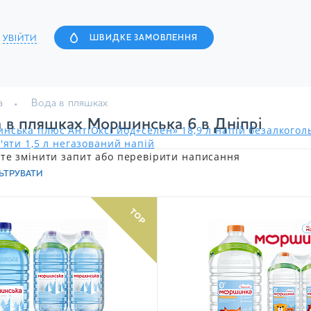
УВІЙТИ
ШВИДКЕ ЗАМОВЛЕННЯ
а
Вода в пляшках
 в пляшках Моршинська 6 в Дніпрі
нська плюс АнтіОксі йод+селен» 18,9 л напій безалкого
'яти 1,5 л негазований напій
те змінити запит або перевірити написання
ЬТРУВАТИ
TOP