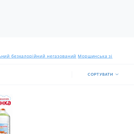
льний безкалорійний негазований
Моршинська зі
СОРТУВАТИ