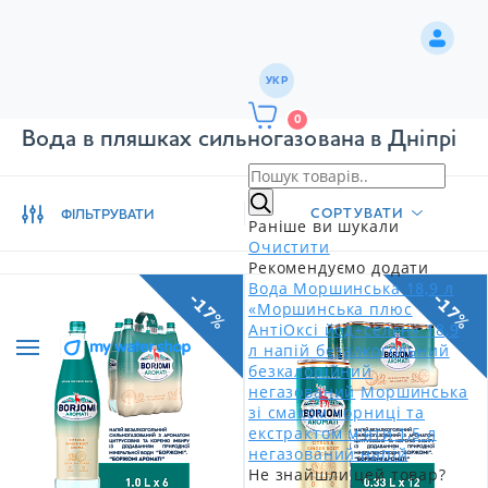
УКР
0
Вода в пляшках сильногазована в Дніпрі
СОРТУВАТИ
ФІЛЬТРУВАТИ
Раніше ви шукали
Очистити
Рекомендуємо додати
Вода Моршинська 18,9 л
-17%
-17%
«Моршинська плюс
АнтіОксі йод+селен» 18,9
л напій безалкогольний
безкалорійний
негазований
Моршинська
зі смаком чорниці та
екстрактом м'яти 1,5 л
негазований напій
Не знайшли цей товар?