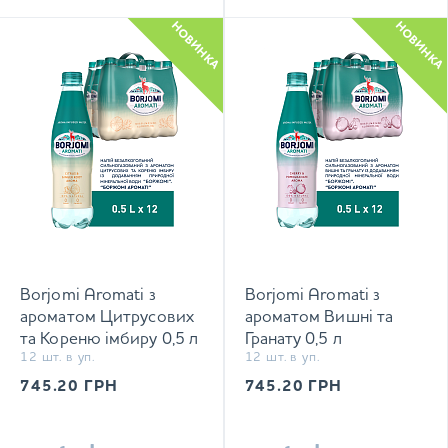
НОВИНКА
НОВИНКА
Borjomi Aromati з
Borjomi Aromati з
ароматом Цитрусових
ароматом Вишні та
та Кореню імбиру 0,5 л
Гранату 0,5 л
12 шт. в уп.
12 шт. в уп.
сильногазований напій
сильногазований напій
745.20
ГРН
745.20
ГРН