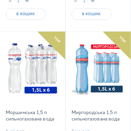
-
+
-
+
В КОШИК
В КОШИК
TOP
TOP
Моршинська 1,5 л
Миргородська 1,5 л
сильногазована вода
сильногазована вода
6 шт. в уп.
6 шт. в уп.