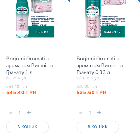
Borjomi Aromati з
Borjomi Aromati з
ароматом Вишні та
ароматом Вишні та
Гранату 1 л
Гранату 0,33 л
6 шт. в уп.
12 шт. в уп.
сильногазований напій
сильногазований напій
653.40
грн
630.00
грн
545.40
ГРН
525.60
ГРН
-
+
-
+
В КОШИК
В КОШИК