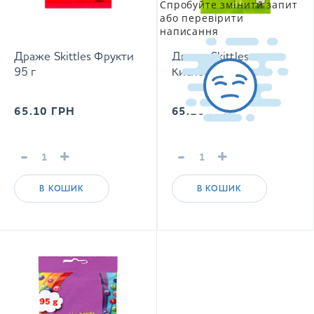
Спробуйте змінити запит
або перевірити
написання
Драже Skittles Фрукти
Драже Skittles
95 г
Кисломікс 95 г
65.10
ГРН
65.10
ГРН
-
+
-
+
В КОШИК
В КОШИК