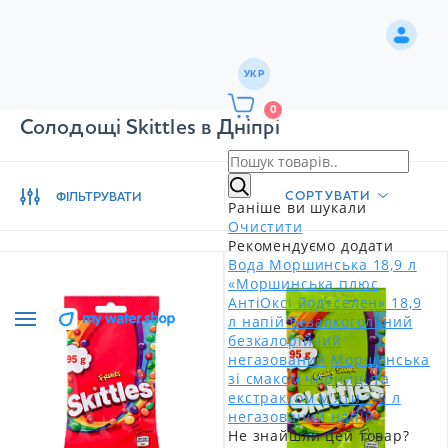
УКР
0
Солодощі Skittles в Дніпрі
СОРТУВАТИ
ФІЛЬТРУВАТИ
Раніше ви шукали
Очистити
Рекомендуємо додати
Вода Моршинська 18,9 л
«Моршинська плюс
АнтіОксі йод+селен» 18,9
л напій безалкогольний
безкалорійний
негазований
Моршинська
зі смаком чорниці та
екстрактом м'яти 1,5 л
негазований напій
Не знайшли цей товар?