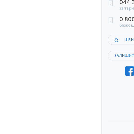
044 
за тар
0 80
безкош
ШВИ
ЗАЛИШИТ