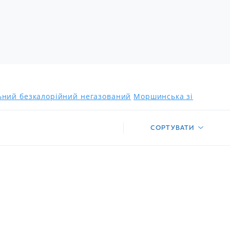
льний безкалорійний негазований
Моршинська зі
СОРТУВАТИ