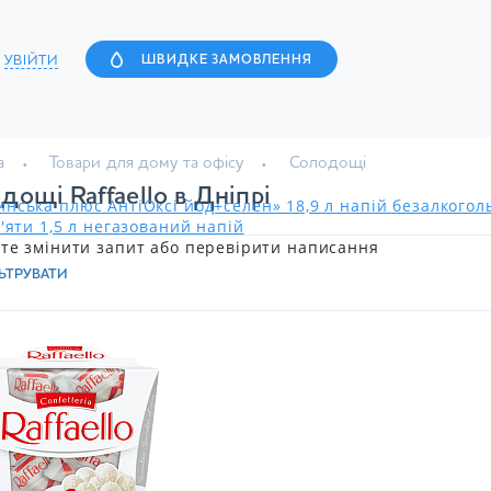
УВІЙТИ
ШВИДКЕ ЗАМОВЛЕННЯ
а
Товари для дому та офісу
Солодощі
дощі Raffaello в Дніпрі
нська плюс АнтіОксі йод+селен» 18,9 л напій безалкого
'яти 1,5 л негазований напій
те змінити запит або перевірити написання
ЬТРУВАТИ