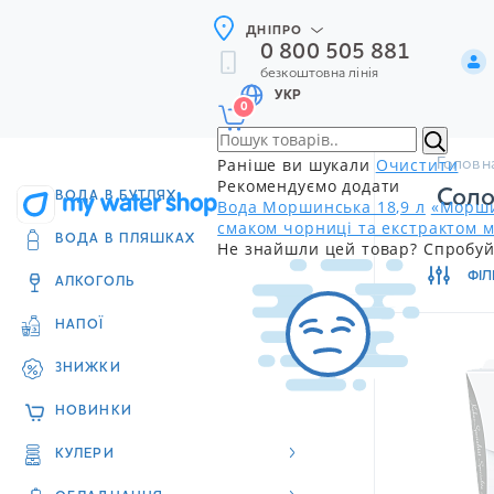
ДНІПРО
0 800 505 881
безкоштовна лінія
УКР
0
Раніше ви шукали
Очистити
Головн
Рекомендуємо додати
Соло
ВОДА В БУТЛЯХ
Вода Моршинська 18,9 л
«Морши
смаком чорниці та екстрактом м
ВОДА В ПЛЯШКАХ
Не знайшли цей товар? Спробуй
ФІЛ
АЛКОГОЛЬ
НАПОЇ
ЗНИЖКИ
НОВИНКИ
КУЛЕРИ