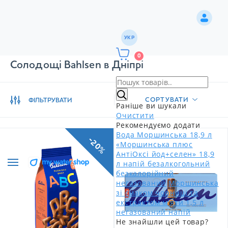
УКР
0
Солодощі Bahlsen в Дніпрі
СОРТУВАТИ
ФІЛЬТРУВАТИ
Раніше ви шукали
Очистити
Рекомендуємо додати
Вода Моршинська 18,9 л
-20%
«Моршинська плюс
АнтіОксі йод+селен» 18,9
л напій безалкогольний
безкалорійний
негазований
Моршинська
зі смаком чорниці та
екстрактом м'яти 1,5 л
негазований напій
Не знайшли цей товар?