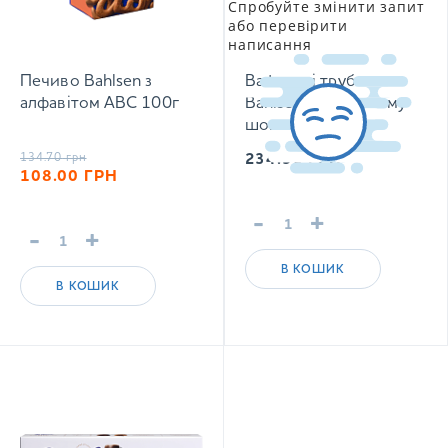
Спробуйте змінити запит
або перевірити
написання
Печиво Bahlsen з
Вафельні трубочки
алфавітом АВС 100г
Bahlsen у молочному
шоколаді 100 г
134.70
грн
234.90
ГРН
108.00
ГРН
-
+
-
+
В КОШИК
В КОШИК