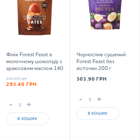
Фінік Forest Feast в
Чорнослив сушений
молочному шоколаді з
Forest Feast без
арахісовим маслом 140
кісточки 200 г
г
301.50
грн
303.90
ГРН
293.40
ГРН
-
+
-
+
В КОШИК
В КОШИК