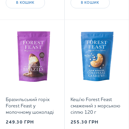
В КОШИК
В КОШИК
Бразильський горіх
Кеш'ю Forest Feast
Forest Feast у
смажений з морською
молочному шоколаді
сіллю 120 г
120 г
249.30
ГРН
255.30
ГРН