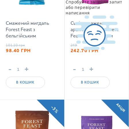
Спробуйте змінити запит
або перевірити
написання
Смажений мигдаль
Суміш смажених
Forest Feast з
арахісу і кеш'ю Forest
бельгійським
Feast з вересковим
шоколадом та
медом 120 г
101.10
грн
249.30
грн
морською сіллю 40 г
98.40
ГРН
242.70
ГРН
-
+
-
+
В КОШИК
В КОШИК
АКЦІЯ
-3%