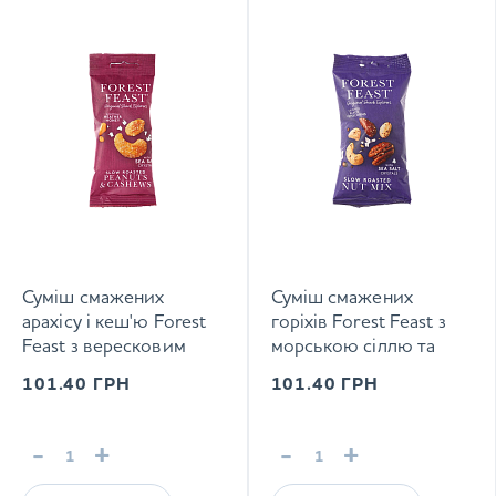
Суміш смажених
Суміш смажених
арахісу і кеш'ю Forest
горіхів Forest Feast з
Feast з вересковим
морською сіллю та
медом 40 г
чорним перцем 40 г
101.40
ГРН
101.40
ГРН
-
+
-
+