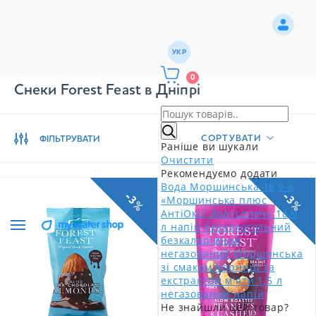
УКР
0
Снеки Forest Feast в Дніпрі
СОРТУВАТИ
ФІЛЬТРУВАТИ
Раніше ви шукали
Очистити
Рекомендуємо додати
Вода Моршинська 18,9 л
-3%
-3%
«Моршинська плюс
АнтіОксі йод+селен» 18,9
л напій безалкогольний
безкалорійний
негазований
Моршинська
зі смаком чорниці та
екстрактом м'яти 1,5 л
негазований напій
Не знайшли цей товар?