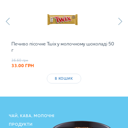
Печиво пісочне Twix у молочному шоколаді 50
г
36.60
грн
33.00
ГРН
В КОШИК
ЧАЙ, КАВА, МОЛОЧНІ
ПРОДУКТИ