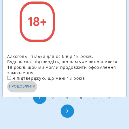
12 шт. в уп.
6 шт. в уп.
л сильногазований
сильногазований напій
напій
630.00
грн
653.40
грн
525.60
ГРН
545.40
ГРН
-
+
-
+
В КОШИК
В КОШИК
Алкоголь - тільки для осіб від 18 років.
Будь ласка, підтвердіть, що вам уже виповнилося
18 років, щоб ми могли продовжити оформлення
замовлення
Я підтверджую, що мені 18 років
ДИВИТИСЬ ЩЕ
ПРОДОВЖИТИ
1
2
3
4
...
9