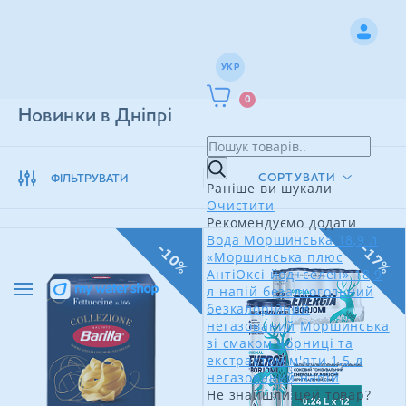
УКР
0
Новинки в Дніпрі
СОРТУВАТИ
ФІЛЬТРУВАТИ
Раніше ви шукали
Очистити
Рекомендуємо додати
Вода Моршинська 18,9 л
-10%
-17%
«Моршинська плюс
АнтіОксі йод+селен» 18,9
л напій безалкогольний
безкалорійний
негазований
Моршинська
зі смаком чорниці та
екстрактом м'яти 1,5 л
негазований напій
Не знайшли цей товар?