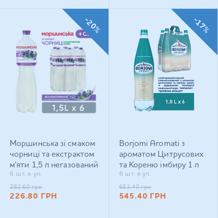
-20%
-17%
Моршинська зі смаком
Borjomi Aromati з
чорниці та екстрактом
ароматом Цитрусових
м'яти 1,5 л негазований
та Кореню імбиру 1 л
6 шт. в уп.
6 шт. в уп.
напій
сильногазований напій
282.60
грн
653.40
грн
226.80
ГРН
545.40
ГРН