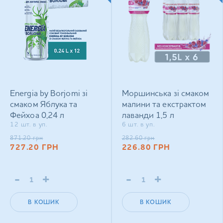
Energia by Borjomi зі
Моршинська зі смаком
смаком Яблука та
малини та екстрактом
Фейхоа 0,24 л
лаванди 1,5 л
12 шт. в уп.
6 шт. в уп.
енергетичний
негазований напій
сильногазований напій
871.20
грн
282.60
грн
727.20
ГРН
226.80
ГРН
-
+
-
+
В КОШИК
В КОШИК