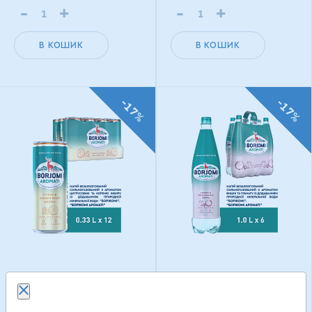
-
+
-
+
В КОШИК
В КОШИК
-17%
-17%
Borjomi Aromati з
Borjomi Aromati з
ароматом Цитрусових
ароматом Вишні та
та Кореню імбиру 0,33
Гранату 1 л