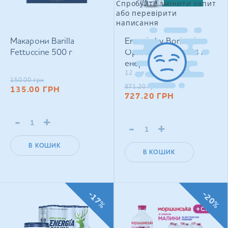
Спробуйте змінити запит
або перевірити
написання
Макарони Barilla
Energia by Borjomi
Fettuccine 500 г
Оригінальний 0,24 л
енергетичний
12 шт. в уп.
сильногазований напій
150.00
грн
871.20
грн
135.00
ГРН
727.20
ГРН
-
+
-
+
В КОШИК
В КОШИК
-17%
-20%