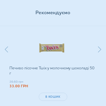
Рекомендуємо
Печиво пісочне Twix у молочному шоколаді 50
г
36.60
грн
33.00
ГРН
В КОШИК